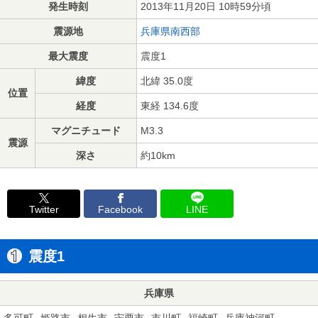
発生時刻
2013年11月20日 10時59分頃
震源地
兵庫県南西部
最大震度
震度1
緯度
北緯 35.0度
位置
経度
東経 134.6度
マグニチュード
M3.3
震源
深さ
約10km
Twitter
Facebook
LINE
震度1
兵庫県
多可町
姫路市
相生市
宍粟市
市川町
福崎町
兵庫神河町