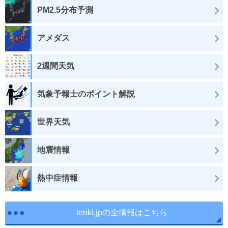
PM2.5分布予測
アメダス
2週間天気
気象予報士のポイント解説
世界天気
地震情報
熱中症情報
tenki.jpの全情報はこちら