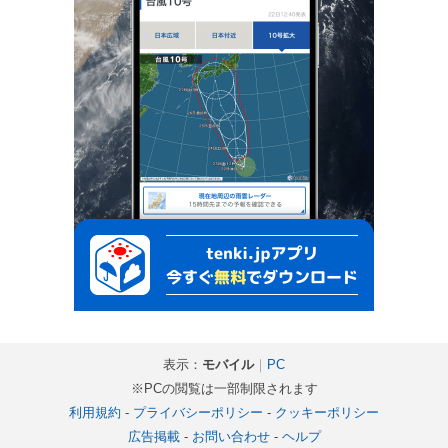
表示：
モバイル
｜
PC
※PCの閲覧は一部制限されます
利用規約
-
プライバシーポリシー
-
クッキーポリシー
広告掲載
-
お問い合わせ
-
ヘルプ