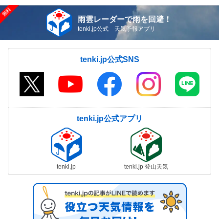
雨雲レーダーで雨を回避！
tenki.jp公式 天気予報アプリ
tenki.jp公式SNS
tenki.jp公式アプリ
tenki.jp
tenki.jp 登山天気