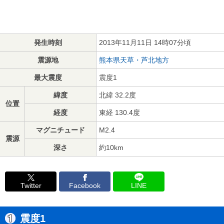
発生時刻
2013年11月11日 14時07分頃
震源地
熊本県天草・芦北地方
最大震度
震度1
緯度
北緯 32.2度
位置
経度
東経 130.4度
マグニチュード
M2.4
震源
深さ
約10km
Twitter
Facebook
LINE
震度1