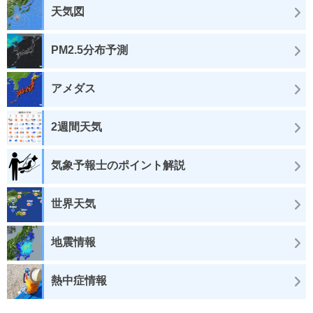
天気図
PM2.5分布予測
アメダス
2週間天気
気象予報士のポイント解説
世界天気
地震情報
熱中症情報