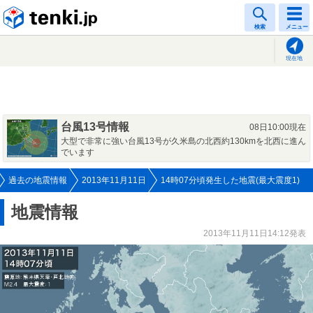
tenki.jp
検索
メニュー
現在地
台風13号情報
08日10:00現在
大型で非常に強い台風13号が久米島の北西約130kmを北西に進ん
でいます
過去の地震情報
2013年11月11日
14時07分頃発生した地震(最大震度1)
地震情報
2013年11月11日14:12発表