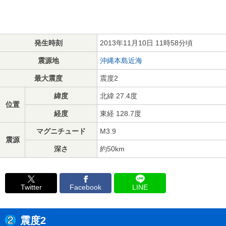
発生時刻
2013年11月10日 11時58分頃
震源地
沖縄本島近海
最大震度
震度2
緯度
北緯 27.4度
位置
経度
東経 128.7度
マグニチュード
M3.9
震源
深さ
約50km
Twitter
Facebook
LINE
震度2