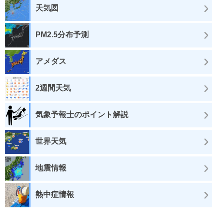
天気図
PM2.5分布予測
アメダス
2週間天気
気象予報士のポイント解説
世界天気
地震情報
熱中症情報