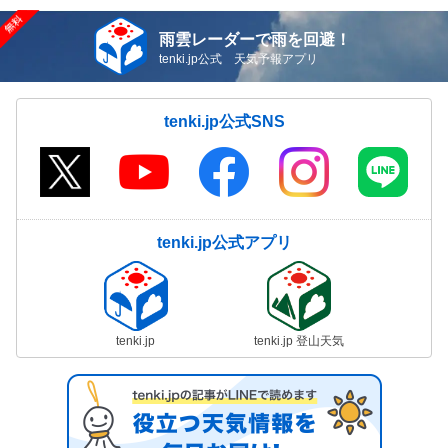
雨雲レーダーで雨を回避！
tenki.jp公式 天気予報アプリ
tenki.jp公式SNS
tenki.jp公式アプリ
tenki.jp
tenki.jp 登山天気