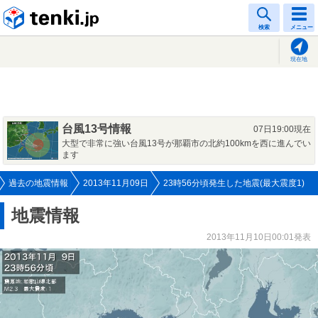
tenki.jp
検索
メニュー
現在地
台風13号情報
07日19:00現在
大型で非常に強い台風13号が那覇市の北約100kmを西に進んでい
ます
過去の地震情報
2013年11月09日
23時56分頃発生した地震(最大震度1)
地震情報
2013年11月10日00:01発表