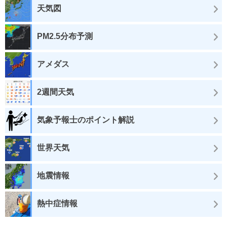
天気図
PM2.5分布予測
アメダス
2週間天気
気象予報士のポイント解説
世界天気
地震情報
熱中症情報