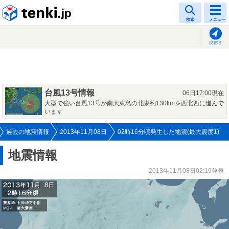
tenki.jp
検索
メニュー
現在地
台風13号情報
06日17:00現在
大型で強い台風13号が南大東島の北東約130kmを西北西に進んで
います
過去の地震情報
2013年11月08日
02時16分頃発生した地震(最大震度1)
地震情報
2013年11月08日02:19発表