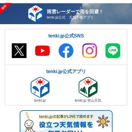
雨雲レーダーで雨を回避！
tenki.jp公式 天気予報アプリ
tenki.jp公式SNS
tenki.jp公式アプリ
tenki.jp
tenki.jp 登山天気