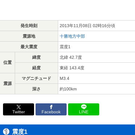
発生時刻
2013年11月08日 02時16分頃
震源地
十勝地方中部
最大震度
震度1
緯度
北緯 42.7度
位置
経度
東経 143.4度
マグニチュード
M3.4
震源
深さ
約100km
Twitter
Facebook
LINE
震度1