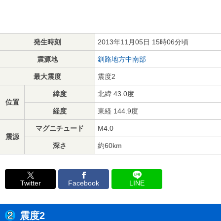
発生時刻
2013年11月05日 15時06分頃
震源地
釧路地方中南部
最大震度
震度2
緯度
北緯 43.0度
位置
経度
東経 144.9度
マグニチュード
M4.0
震源
深さ
約60km
Twitter
Facebook
LINE
震度2