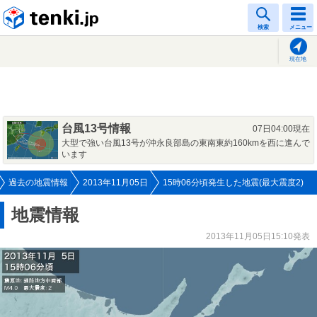
tenki.jp
検索
メニュー
現在地
台風13号情報
07日04:00現在
大型で強い台風13号が沖永良部島の東南東約160kmを西に進んで
います
過去の地震情報
2013年11月05日
15時06分頃発生した地震(最大震度2)
地震情報
2013年11月05日15:10発表