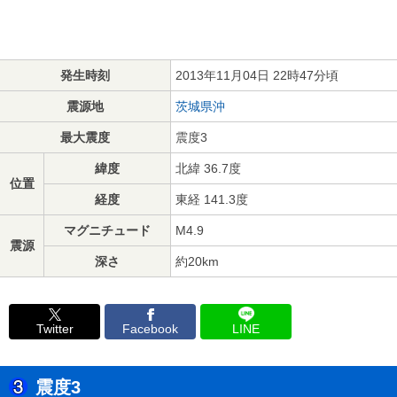
発生時刻
2013年11月04日 22時47分頃
震源地
茨城県沖
最大震度
震度3
緯度
北緯 36.7度
位置
経度
東経 141.3度
マグニチュード
M4.9
震源
深さ
約20km
Twitter
Facebook
LINE
震度3