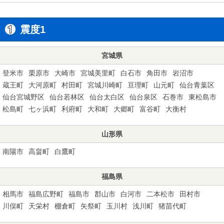
震度1
宮城県
登米市
栗原市
大崎市
宮城美里町
白石市
角田市
岩沼市
蔵王町
大河原町
村田町
宮城川崎町
亘理町
山元町
仙台青葉区
仙台宮城野区
仙台若林区
仙台太白区
仙台泉区
石巻市
東松島市
松島町
七ヶ浜町
利府町
大和町
大郷町
富谷町
大衡村
山形県
南陽市
高畠町
白鷹町
福島県
相馬市
福島広野町
福島市
郡山市
白河市
二本松市
田村市
川俣町
天栄村
棚倉町
矢祭町
玉川村
浅川町
猪苗代町