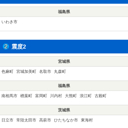
福島県
いわき市
震度2
宮城県
色麻町
宮城加美町
名取市
丸森町
福島県
南相馬市
楢葉町
富岡町
川内村
大熊町
浪江町
古殿町
茨城県
日立市
常陸太田市
高萩市
ひたちなか市
東海村