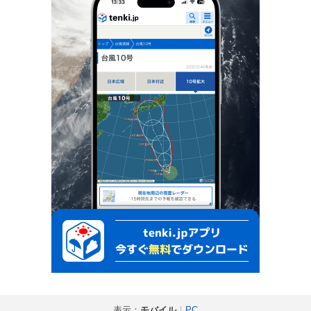
表示：
モバイル
｜
PC