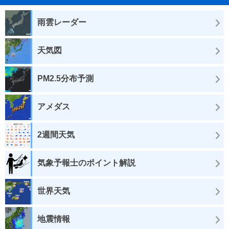
雨雲レーダー
天気図
PM2.5分布予測
アメダス
2週間天気
気象予報士のポイント解説
世界天気
地震情報