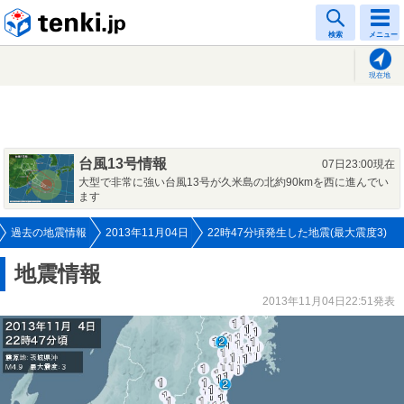
tenki.jp
検索
メニュー
現在地
台風13号情報
07日23:00現在
大型で非常に強い台風13号が久米島の北約90kmを西に進んでい
ます
過去の地震情報
2013年11月04日
22時47分頃発生した地震(最大震度3)
地震情報
2013年11月04日22:51発表