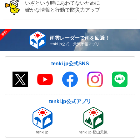
いざという時にあわてないために
確かな情報と行動で防災力アップ
雨雲レーダーで雨を回避！
tenki.jp公式 天気予報アプリ
tenki.jp公式SNS
tenki.jp公式アプリ
tenki.jp
tenki.jp 登山天気