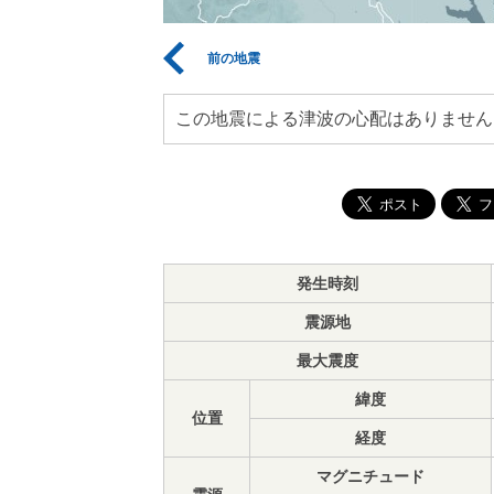
前の地震
この地震による津波の心配はありません
発生時刻
震源地
最大震度
緯度
位置
経度
マグニチュード