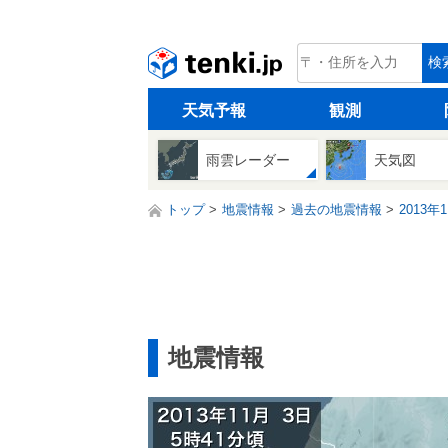
tenki.jp
検
天気予報
観測
雨雲レーダー
天気図
トップ
地震情報
過去の地震情報
2013年
地震情報