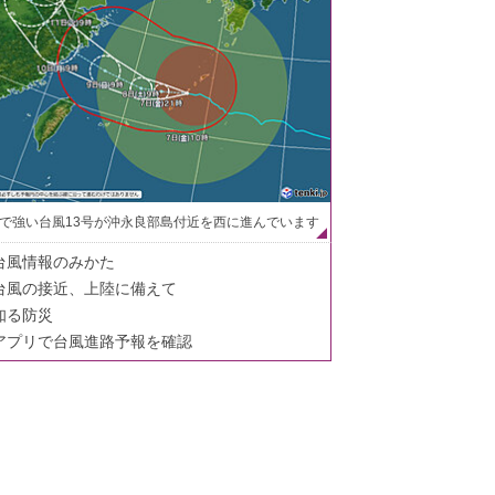
で強い台風13号が沖永良部島付近を西に進んでいます
台風情報のみかた
台風の接近、上陸に備えて
知る防災
アプリで台風進路予報を確認