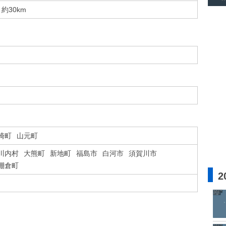
約30km
崎町
山元町
川内村
大熊町
新地町
福島市
白河市
須賀川市
棚倉町
2