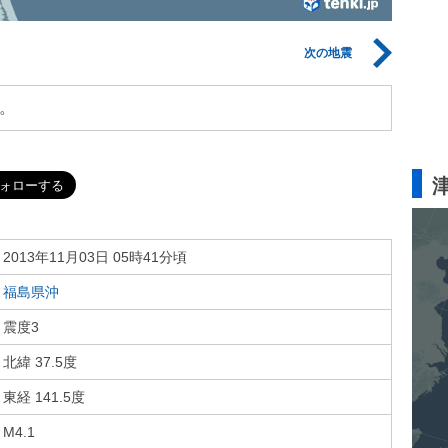
次の地震
。
2013年11月03日 05時41分頃
福島県沖
震度3
北緯 37.5度
東経 141.5度
M4.1