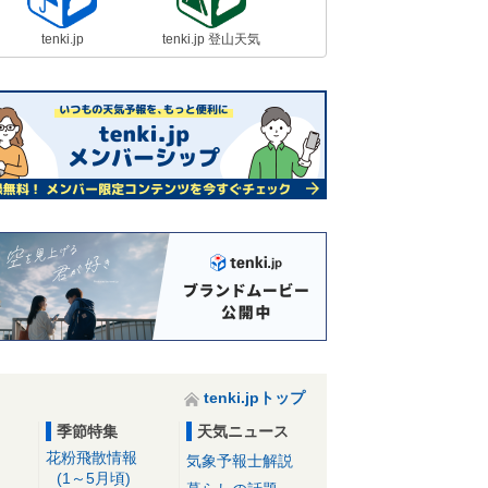
tenki.jp
tenki.jp 登山天気
tenki.jpトップ
季節特集
天気ニュース
花粉飛散情報
気象予報士解説
(1～5月頃)