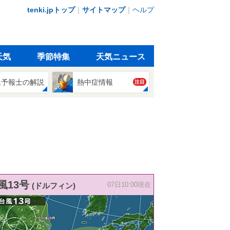
tenki.jpトップ
｜
サイトマップ
｜
ヘルプ
天気
季節特集
天気ニュース
象予報士の解説
熱中症情報
注目
風13号
(ドルフィン)
07日10:00現在