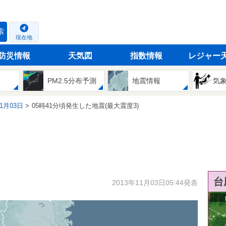
索
現在地
防災情報
天気図
指数情報
レジャー
PM2.5分布予測
地震情報
気
11月03日
05時41分頃発生した地震(最大震度3)
台
2013年11月03日05:44発表