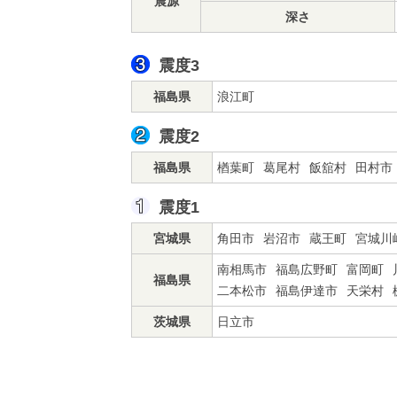
震源
深さ
震度3
福島県
浪江町
震度2
福島県
楢葉町
葛尾村
飯舘村
田村市
震度1
宮城県
角田市
岩沼市
蔵王町
宮城川
南相馬市
福島広野町
富岡町
福島県
二本松市
福島伊達市
天栄村
茨城県
日立市