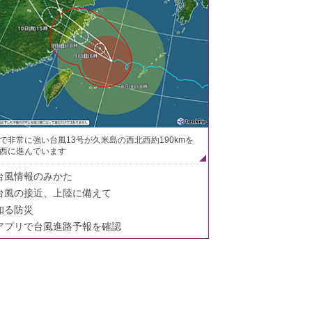
で非常に強い台風13号が久米島の西北西約190kmを
西に進んでいます
台風情報のみかた
台風の接近、上陸に備えて
知る防災
アプリで台風進路予報を確認