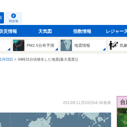
索
現在地
防災情報
天気図
指数情報
レジャー
PM2.5分布予測
地震情報
気
11月03日
04時31分頃発生した地震(最大震度1)
台
2013年11月03日04:35発表