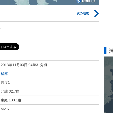
次の地震
。
2013年11月03日 04時31分頃
橘湾
震度1
北緯 32.7度
東経 130.1度
M2.6