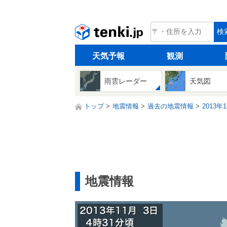
tenki.jp
検
天気予報
観測
雨雲レーダー
天気図
トップ
地震情報
過去の地震情報
2013年
地震情報