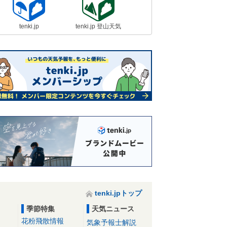
tenki.jp
tenki.jp 登山天気
tenki.jpトップ
季節特集
天気ニュース
花粉飛散情報
気象予報士解説