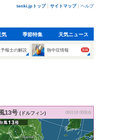
tenki.jpトップ
｜
サイトマップ
｜
ヘルプ
天気
季節特集
天気ニュース
象予報士の解説
熱中症情報
注目
風13号
(ドルフィン)
08日18:00現在