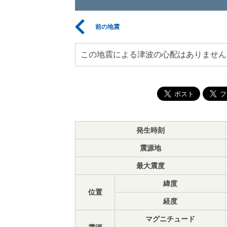
前の地震
この地震による津波の心配はありません
発生時刻
震源地
最大震度
緯度
位置
経度
マグニチュード