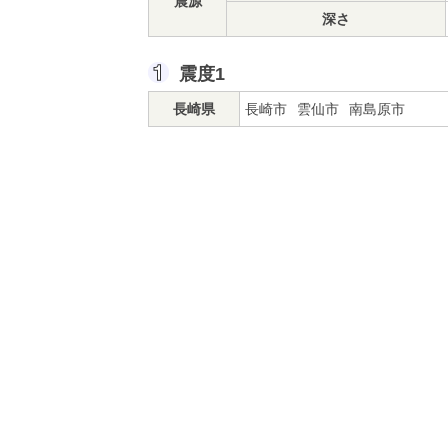
震源
深さ
震度1
長崎県
長崎市
雲仙市
南島原市