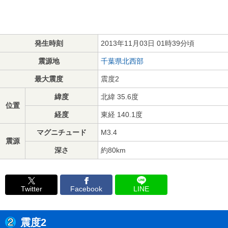
発生時刻
2013年11月03日 01時39分頃
震源地
千葉県北西部
最大震度
震度2
緯度
北緯 35.6度
位置
経度
東経 140.1度
マグニチュード
M3.4
震源
深さ
約80km
Twitter
Facebook
LINE
震度2