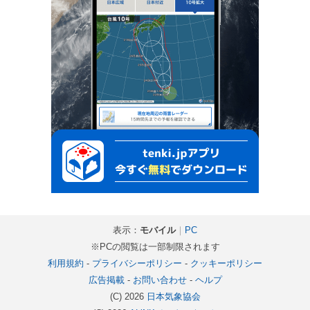
表示：
モバイル
｜
PC
※PCの閲覧は一部制限されます
利用規約
-
プライバシーポリシー
-
クッキーポリシー
広告掲載
-
お問い合わせ
-
ヘルプ
(C) 2026
日本気象協会