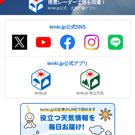
雨雲レーダーで雨を回避！
tenki.jp公式 天気予報アプリ
tenki.jp公式SNS
tenki.jp公式アプリ
tenki.jp
tenki.jp 登山天気