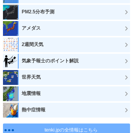
PM2.5分布予測
アメダス
2週間天気
気象予報士のポイント解説
世界天気
地震情報
熱中症情報
tenki.jpの全情報はこちら