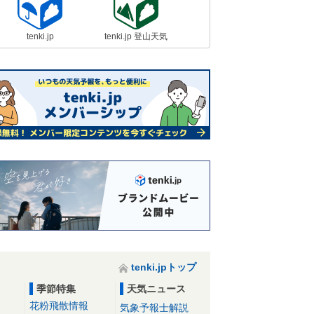
tenki.jp
tenki.jp 登山天気
tenki.jpトップ
季節特集
天気ニュース
花粉飛散情報
気象予報士解説