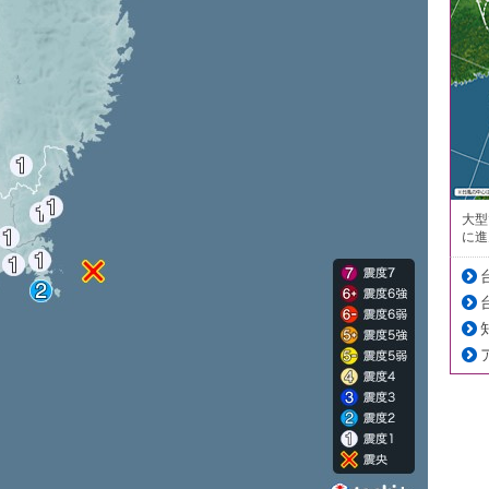
大型
に進