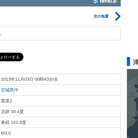
次の地震
。
2013年11月03日 00時43分頃
宮城県沖
震度2
北緯 38.4度
東経 141.8度
M3.5