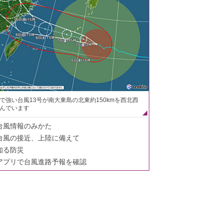
で強い台風13号が南大東島の北東約150kmを西北西
んでいます
台風情報のみかた
台風の接近、上陸に備えて
知る防災
アプリで台風進路予報を確認