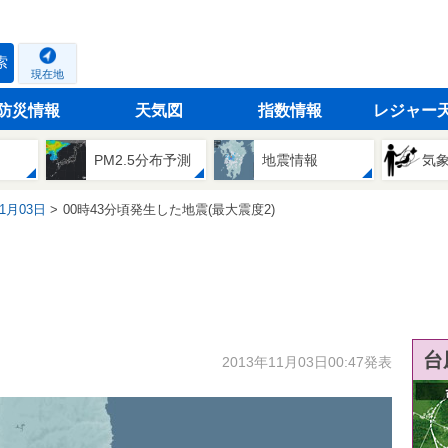
索
現在地
防災情報
天気図
指数情報
レジャー
PM2.5分布予測
地震情報
気
11月03日
00時43分頃発生した地震(最大震度2)
台
2013年11月03日00:47発表