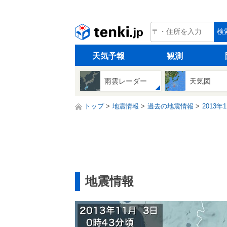
tenki.jp
検
天気予報
観測
雨雲レーダー
天気図
トップ
地震情報
過去の地震情報
2013年
地震情報