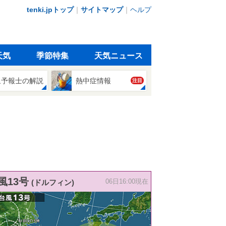
tenki.jpトップ
｜
サイトマップ
｜
ヘルプ
天気
季節特集
天気ニュース
象予報士の解説
熱中症情報
注目
風13号
(ドルフィン)
06日16:00現在