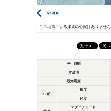
前の地震
この地震による津波の心配はありません
発生時刻
震源地
最大震度
緯度
位置
経度
マグニチュード