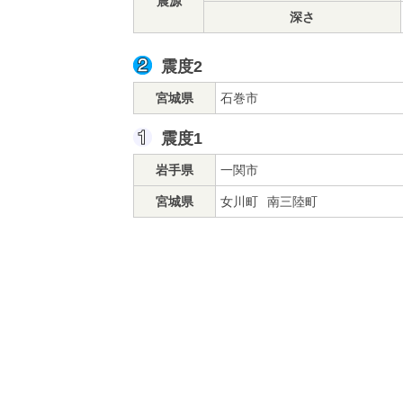
震源
深さ
震度2
宮城県
石巻市
震度1
岩手県
一関市
宮城県
女川町
南三陸町