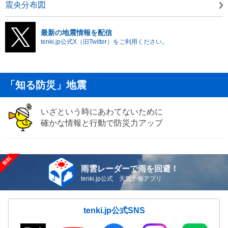
震央分布図
最新の地震情報を配信
tenki.jp公式X（旧Twitter）をご利用ください。
「知る防災」地震
いざという時にあわてないために
確かな情報と行動で防災力アップ
雨雲レーダーで雨を回避！
tenki.jp公式 天気予報アプリ
tenki.jp公式SNS