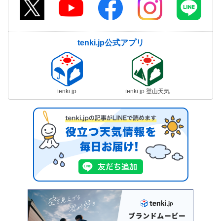
tenki.jp公式アプリ
tenki.jp
tenki.jp 登山天気