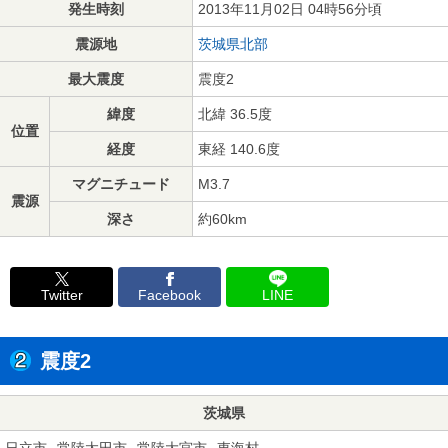
発生時刻
2013年11月02日 04時56分頃
震源地
茨城県北部
最大震度
震度2
緯度
北緯 36.5度
位置
経度
東経 140.6度
マグニチュード
M3.7
震源
深さ
約60km
Twitter
Facebook
LINE
震度2
茨城県
日立市
常陸太田市
常陸大宮市
東海村