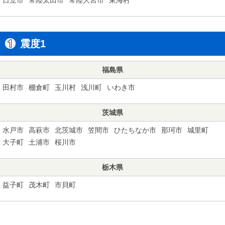
震度1
福島県
田村市
棚倉町
玉川村
浅川町
いわき市
茨城県
水戸市
高萩市
北茨城市
笠間市
ひたちなか市
那珂市
城里町
大子町
土浦市
桜川市
栃木県
益子町
茂木町
市貝町