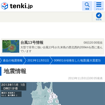
tenki.jp
検索
メニュー
現在地
台風13号情報
08日20:00現在
大型で非常に強い台風13号が久米島の西北西約200kmを西に進ん
でいます
過去の地震情報
2013年11月01日
00時01分頃発生した地震(最大震度3)
地震情報
2013年11月01日00:05発表