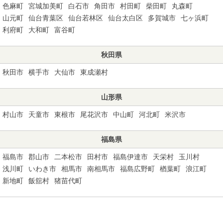
色麻町
宮城加美町
白石市
角田市
村田町
柴田町
丸森町
山元町
仙台青葉区
仙台若林区
仙台太白区
多賀城市
七ヶ浜町
利府町
大和町
富谷町
秋田県
秋田市
横手市
大仙市
東成瀬村
山形県
村山市
天童市
東根市
尾花沢市
中山町
河北町
米沢市
福島県
福島市
郡山市
二本松市
田村市
福島伊達市
天栄村
玉川村
浅川町
いわき市
相馬市
南相馬市
福島広野町
楢葉町
浪江町
新地町
飯舘村
猪苗代町