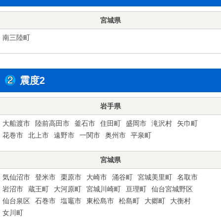
宮城県
南三陸町
震度2
岩手県
大船渡市
陸前高田市
釜石市
住田町
盛岡市
滝沢村
矢巾町
花巻市
北上市
遠野市
一関市
奥州市
平泉町
宮城県
気仙沼市
登米市
栗原市
大崎市
涌谷町
宮城美里町
名取市
岩沼市
蔵王町
大河原町
宮城川崎町
亘理町
仙台宮城野区
仙台泉区
石巻市
塩竈市
東松島市
松島町
大郷町
大衡村
女川町