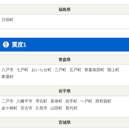
福島県
川俣町
震度1
青森県
八戸市
七戸町
おいらせ町
三戸町
五戸町
青森南部町
階上町
東通村
岩手県
二戸市
八幡平市
雫石町
葛巻町
岩手町
一戸町
西和賀町
金ケ崎町
宮古市
久慈市
山田町
普代村
宮城県