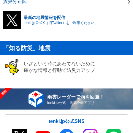
震央分布図
最新の地震情報を配信
tenki.jp公式X（旧Twitter）をご利用ください。
「知る防災」地震
いざという時にあわてないために
確かな情報と行動で防災力アップ
雨雲レーダーで雨を回避！
tenki.jp公式 天気予報アプリ
tenki.jp公式SNS