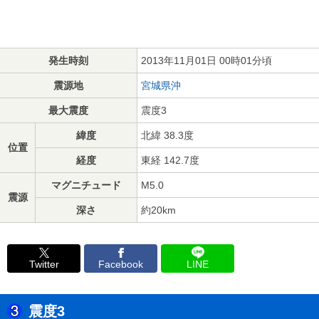
発生時刻
2013年11月01日 00時01分頃
震源地
宮城県沖
最大震度
震度3
緯度
北緯 38.3度
位置
経度
東経 142.7度
マグニチュード
M5.0
震源
深さ
約20km
Twitter
Facebook
LINE
震度3