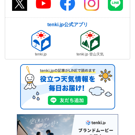
tenki.jp公式アプリ
tenki.jp
tenki.jp 登山天気