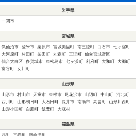
岩手県
一関市
宮城県
気仙沼市
登米市
栗原市
宮城美里町
南三陸町
白石市
七ヶ宿町
大河原町
村田町
柴田町
丸森町
亘理町
仙台宮城野区
仙台太白区
多賀城市
東松島市
七ヶ浜町
利府町
大和町
大郷町
富谷町
女川町
山形県
山形市
村山市
天童市
東根市
尾花沢市
山辺町
中山町
河北町
西川町
山形朝日町
大石田町
長井市
南陽市
高畠町
山形川西町
山形小国町
白鷹町
飯豊町
大蔵村
福島県
塙町
三春町
南会津町