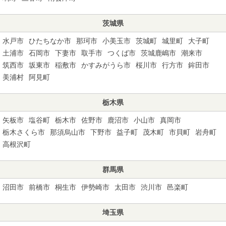
茨城県
水戸市
ひたちなか市
那珂市
小美玉市
茨城町
城里町
大子町
土浦市
石岡市
下妻市
取手市
つくば市
茨城鹿嶋市
潮来市
筑西市
坂東市
稲敷市
かすみがうら市
桜川市
行方市
鉾田市
美浦村
阿見町
栃木県
矢板市
塩谷町
栃木市
佐野市
鹿沼市
小山市
真岡市
栃木さくら市
那須烏山市
下野市
益子町
茂木町
市貝町
岩舟町
高根沢町
群馬県
沼田市
前橋市
桐生市
伊勢崎市
太田市
渋川市
邑楽町
埼玉県