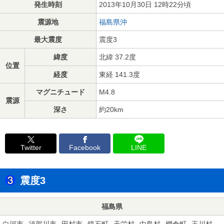
発生時刻
2013年10月30日 12時22分頃
震源地
福島県沖
最大震度
震度3
緯度
北緯 37.2度
位置
経度
東経 141.3度
マグニチュード
M4.8
震源
深さ
約20km
Twitter
Facebook
LINE
震度3
福島県
白河市
須賀川市
田村市
鏡石町
天栄村
中島村
棚倉町
玉川村