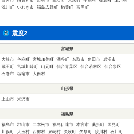
浅川町
いわき市
福島広野町
楢葉町
富岡町
震度2
宮城県
大崎市
色麻町
宮城加美町
涌谷町
名取市
角田市
岩沼市
蔵王町
宮城川崎町
山元町
仙台青葉区
仙台若林区
仙台泉区
石巻市
塩竈市
大衡村
山形県
上山市
米沢市
福島県
福島市
郡山市
二本松市
福島伊達市
本宮市
桑折町
国見町
川俣町
大玉村
西郷村
泉崎村
矢吹町
矢祭町
鮫川村
石川町