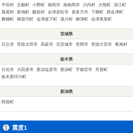
平田村
古殿町
小野町
相馬市
南相馬市
川内村
大熊町
浪江町
葛尾村
新地町
飯舘村
会津若松市
喜多方市
下郷町
西会津町
磐梯町
猪苗代町
会津坂下町
湯川村
柳津町
会津美里町
茨城県
日立市
常陸太田市
高萩市
北茨城市
笠間市
常陸大宮市
東海村
栃木県
日光市
大田原市
那須塩原市
那須町
宇都宮市
芳賀町
栃木那珂川町
新潟県
阿賀町
震度1