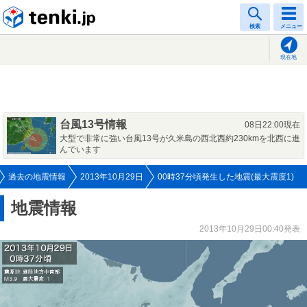
tenki.jp
検索
メニュー
現在地
台風13号情報
08日22:00現在
大型で非常に強い台風13号が久米島の西北西約230kmを北西に進
んでいます
過去の地震情報
2013年10月29日
00時37分頃発生した地震(最大震度1)
地震情報
2013年10月29日00:40発表