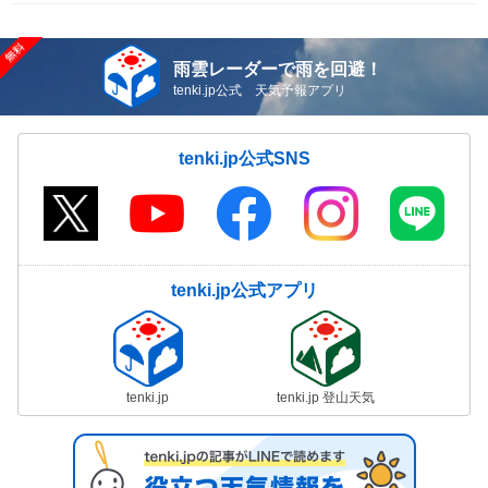
雨雲レーダーで雨を回避！
tenki.jp公式 天気予報アプリ
tenki.jp公式SNS
tenki.jp公式アプリ
tenki.jp
tenki.jp 登山天気