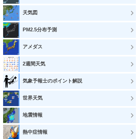
天気図
PM2.5分布予測
アメダス
2週間天気
気象予報士のポイント解説
世界天気
地震情報
熱中症情報