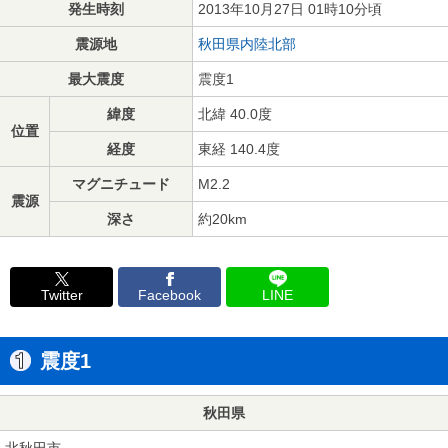
発生時刻
2013年10月27日 01時10分頃
震源地
秋田県内陸北部
最大震度
震度1
緯度
北緯 40.0度
位置
経度
東経 140.4度
マグニチュード
M2.2
震源
深さ
約20km
Twitter
Facebook
LINE
震度1
秋田県
北秋田市