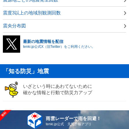
震度3以上の地域別観測回数
震央分布図
最新の地震情報を配信
tenki.jp公式X（旧Twitter）をご利用ください。
「知る防災」地震
いざという時にあわてないために
確かな情報と行動で防災力アップ
雨雲レーダーで雨を回避！
tenki.jp公式 天気予報アプリ