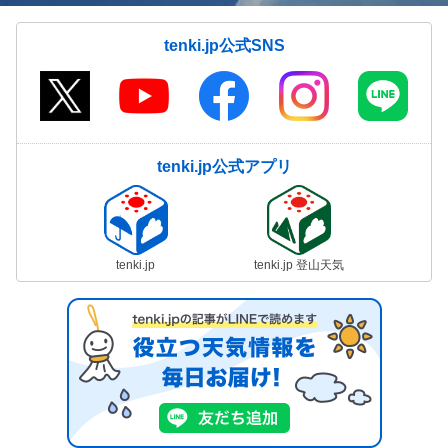
tenki.jp公式SNS
tenki.jp公式アプリ
tenki.jp
tenki.jp 登山天気