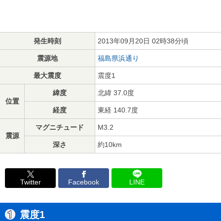
発生時刻
2013年09月20日 02時38分頃
震源地
福島県浜通り
最大震度
震度1
緯度
北緯 37.0度
位置
経度
東経 140.7度
マグニチュード
M3.2
震源
深さ
約10km
Twitter
Facebook
LINE
震度1