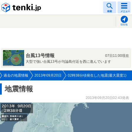
tenki.jp
検索
メニュー
現在地
台風13号情報
07日11:00現在
大型で強い台風13号が与論島付近を西に進んでいます
過去の地震情報
2013年09月20日
02時38分頃発生した地震(最大震度1)
地震情報
2013年09月20日02:43発表