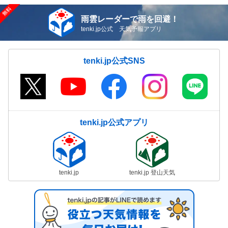
雨雲レーダーで雨を回避！
tenki.jp公式 天気予報アプリ
tenki.jp公式SNS
tenki.jp公式アプリ
tenki.jp
tenki.jp 登山天気