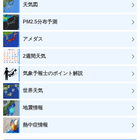
天気図
PM2.5分布予測
アメダス
2週間天気
気象予報士のポイント解説
世界天気
地震情報
熱中症情報