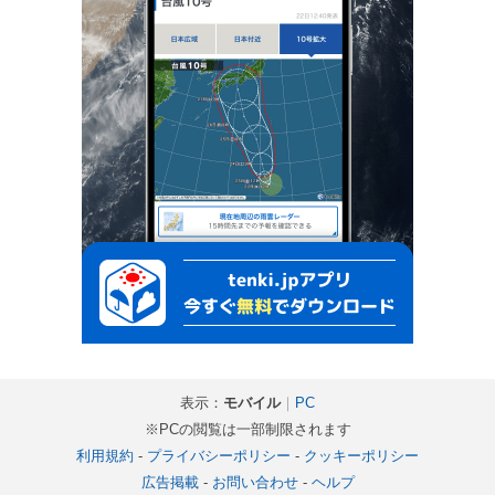
表示：
モバイル
｜
PC
※PCの閲覧は一部制限されます
利用規約
-
プライバシーポリシー
-
クッキーポリシー
広告掲載
-
お問い合わせ
-
ヘルプ