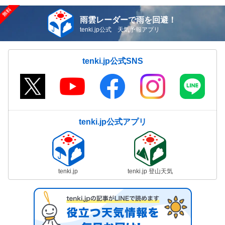
雨雲レーダーで雨を回避！
tenki.jp公式 天気予報アプリ
tenki.jp公式SNS
tenki.jp公式アプリ
tenki.jp
tenki.jp 登山天気