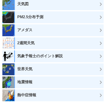
天気図
PM2.5分布予測
アメダス
2週間天気
気象予報士のポイント解説
世界天気
地震情報
熱中症情報