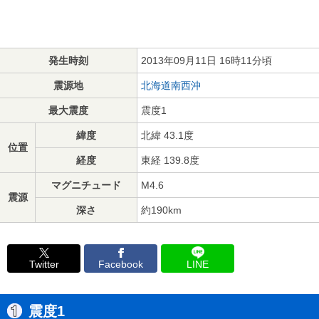
発生時刻
2013年09月11日 16時11分頃
震源地
北海道南西沖
最大震度
震度1
緯度
北緯 43.1度
位置
経度
東経 139.8度
マグニチュード
M4.6
震源
深さ
約190km
Twitter
Facebook
LINE
震度1