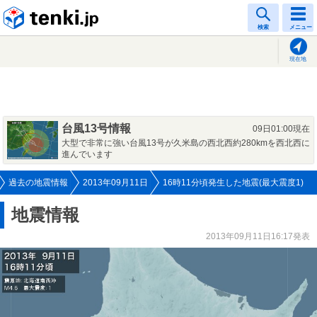
tenki.jp
検索
メニュー
現在地
台風13号情報
09日01:00現在
大型で非常に強い台風13号が久米島の西北西約280kmを西北西に
進んでいます
過去の地震情報
2013年09月11日
16時11分頃発生した地震(最大震度1)
地震情報
2013年09月11日16:17発表