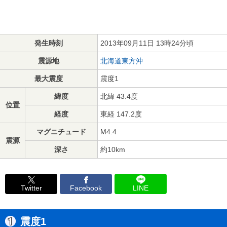
発生時刻
2013年09月11日 13時24分頃
震源地
北海道東方沖
最大震度
震度1
緯度
北緯 43.4度
位置
経度
東経 147.2度
マグニチュード
M4.4
震源
深さ
約10km
Twitter
Facebook
LINE
震度1