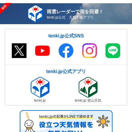
雨雲レーダーで雨を回避！
tenki.jp公式 天気予報アプリ
tenki.jp公式SNS
tenki.jp公式アプリ
tenki.jp
tenki.jp 登山天気