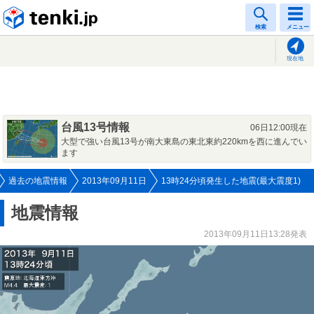
tenki.jp
検索
メニュー
現在地
台風13号情報
06日12:00現在
大型で強い台風13号が南大東島の東北東約220kmを西に進んでい
ます
過去の地震情報
2013年09月11日
13時24分頃発生した地震(最大震度1)
地震情報
2013年09月11日13:28発表