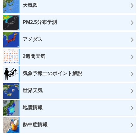
天気図
PM2.5分布予測
アメダス
2週間天気
気象予報士のポイント解説
世界天気
地震情報
熱中症情報