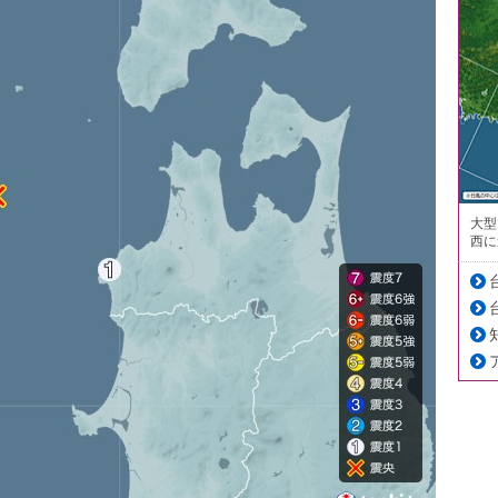
大型
西に