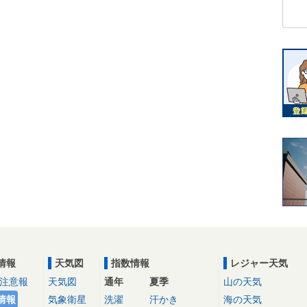
情報
天気図
指数情報
レジャー天気
注意報
天気図
通年
夏季
山の天気
情報
気象衛星
洗濯
汗かき
海の天気