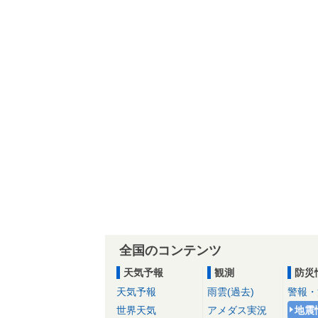
全国のコンテンツ
天気予報
観測
防災
天気予報
雨雲(過去)
警報・
世界天気
アメダス実況
地震