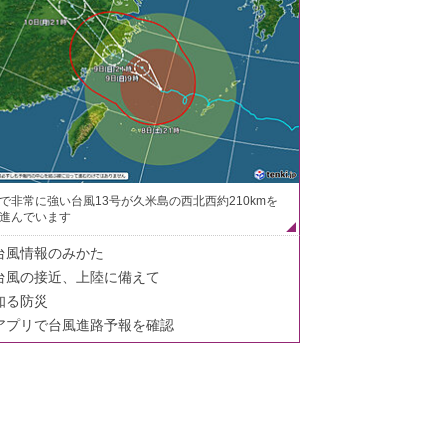
で非常に強い台風13号が久米島の西北西約210kmを
進んでいます
台風情報のみかた
台風の接近、上陸に備えて
知る防災
アプリで台風進路予報を確認