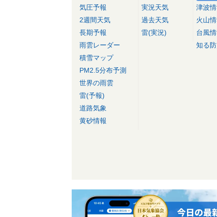
気圧予報
実況天気
津波情
2週間天気
過去天気
火山情
長期予報
雷(実況)
台風情
雨雲レーダー
知る防
積雪マップ
PM2.5分布予測
世界の雨雲
雷(予報)
道路気象
黄砂情報