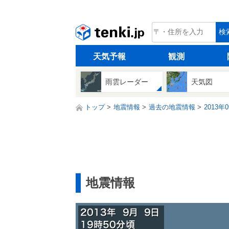
tenki.jp
検
天気予報
観測
雨雲レーダー
天気図
トップ
地震情報
過去の地震情報
2013年
地震情報