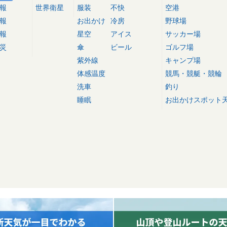
報
世界衛星
服装
不快
空港
報
お出かけ
冷房
野球場
報
星空
アイス
サッカー場
災
傘
ビール
ゴルフ場
紫外線
キャンプ場
体感温度
競馬・競艇・競輪
洗車
釣り
睡眠
お出かけスポット