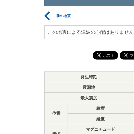
前の地震
この地震による津波の心配はありません
発生時刻
震源地
最大震度
緯度
位置
経度
マグニチュード