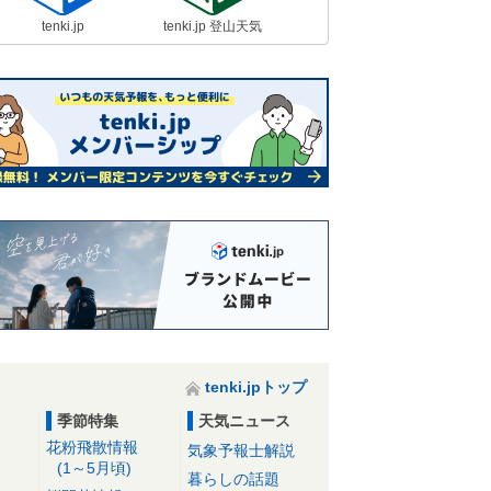
tenki.jp
tenki.jp 登山天気
tenki.jpトップ
季節特集
天気ニュース
花粉飛散情報
気象予報士解説
(1～5月頃)
暮らしの話題