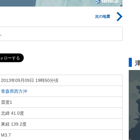
次の地震
。
2013年09月09日 19時50分頃
青森県西方沖
震度1
北緯 41.0度
東経 139.2度
M3.7