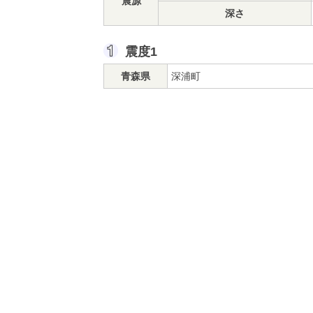
震源
深さ
震度1
青森県
深浦町