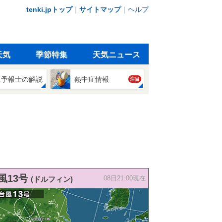
tenki.jpトップ
｜
サイトマップ
｜
ヘルプ
天気
季節特集
天気ニュース
象予報士の解説
熱中症情報
注目
風13号
(ドルフィン)
08日21:00現在