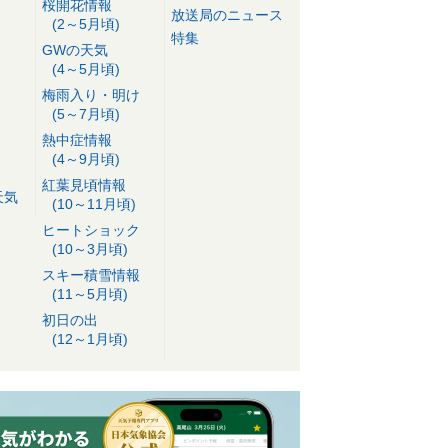
桜開花情報
放送局のニュース
(2～5月頃)
特集
GWの天気
(4～5月頃)
梅雨入り・明け
(5～7月頃)
熱中症情報
(4～9月頃)
紅葉見頃情報
天気
(10～11月頃)
ヒートショック
(10～3月頃)
スキー積雪情報
(11～5月頃)
初日の出
(12～1月頃)