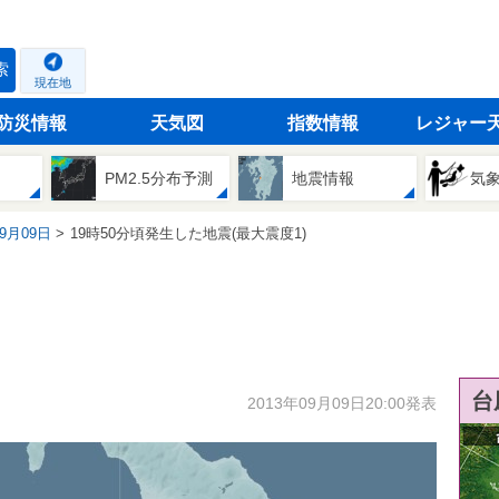
索
現在地
防災情報
天気図
指数情報
レジャー
PM2.5分布予測
地震情報
気
09月09日
19時50分頃発生した地震(最大震度1)
台
2013年09月09日20:00発表