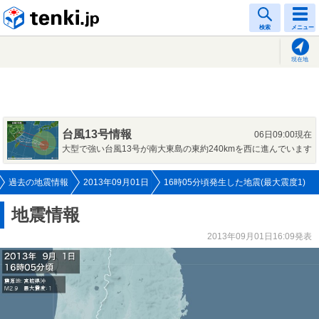
tenki.jp
検索
メニュー
現在地
台風13号情報
06日09:00現在
大型で強い台風13号が南大東島の東約240kmを西に進んでいます
過去の地震情報
2013年09月01日
16時05分頃発生した地震(最大震度1)
地震情報
2013年09月01日16:09発表