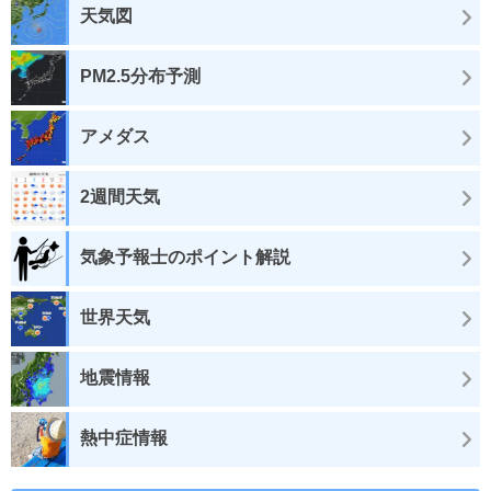
天気図
PM2.5分布予測
アメダス
2週間天気
気象予報士のポイント解説
世界天気
地震情報
熱中症情報