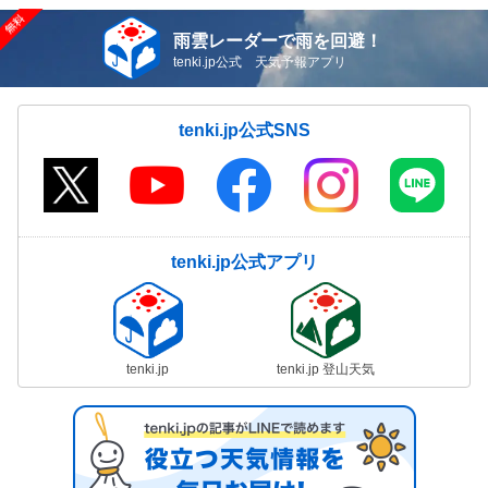
雨雲レーダーで雨を回避！
tenki.jp公式 天気予報アプリ
tenki.jp公式SNS
tenki.jp公式アプリ
tenki.jp
tenki.jp 登山天気