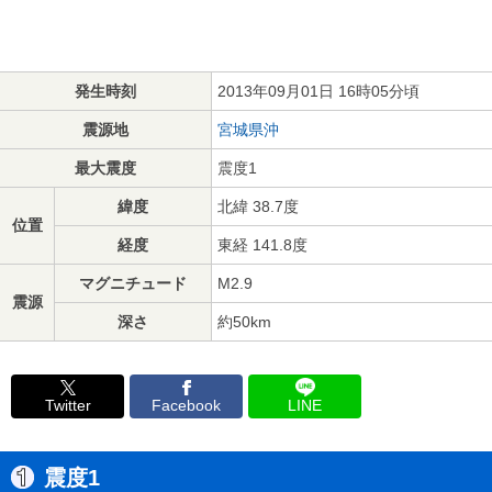
発生時刻
2013年09月01日 16時05分頃
震源地
宮城県沖
最大震度
震度1
緯度
北緯 38.7度
位置
経度
東経 141.8度
マグニチュード
M2.9
震源
深さ
約50km
Twitter
Facebook
LINE
震度1