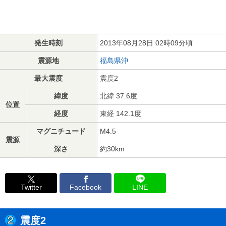
発生時刻
2013年08月28日 02時09分頃
震源地
福島県沖
最大震度
震度2
緯度
北緯 37.6度
位置
経度
東経 142.1度
マグニチュード
M4.5
震源
深さ
約30km
Twitter
Facebook
LINE
震度2