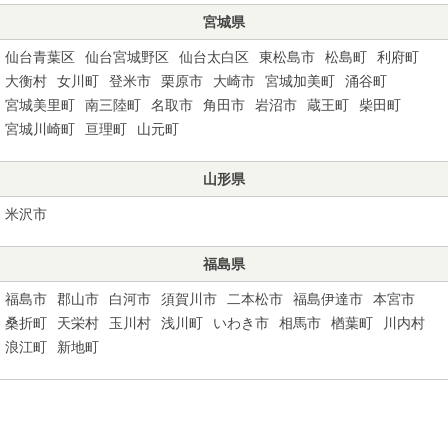
宮城県
仙台青葉区
仙台宮城野区
仙台太白区
東松島市
松島町
利府町
大衡村
女川町
登米市
栗原市
大崎市
宮城加美町
涌谷町
宮城美里町
南三陸町
名取市
角田市
岩沼市
蔵王町
柴田町
宮城川崎町
亘理町
山元町
山形県
米沢市
福島県
福島市
郡山市
白河市
須賀川市
二本松市
福島伊達市
本宮市
桑折町
天栄村
玉川村
浅川町
いわき市
相馬市
楢葉町
川内村
浪江町
新地町