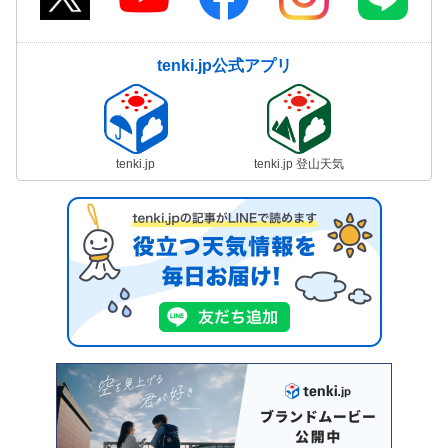
tenki.jp公式アプリ
tenki.jp
tenki.jp 登山天気