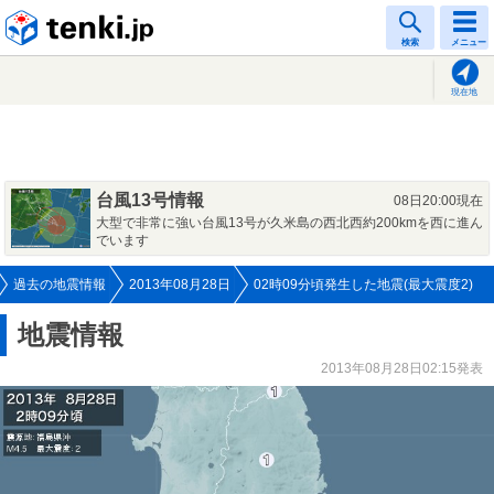
tenki.jp
検索
メニュー
現在地
台風13号情報
08日20:00現在
大型で非常に強い台風13号が久米島の西北西約200kmを西に進ん
でいます
過去の地震情報
2013年08月28日
02時09分頃発生した地震(最大震度2)
地震情報
2013年08月28日02:15発表