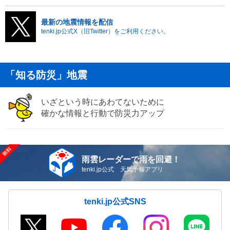
最新の地震情報を配信
tenki.jp公式X（旧Twitter）をご利用ください。
「知る防災」地震
いざという時にあわてないために
確かな情報と行動で防災力アップ
雨雲レーダーで雨を回避！
tenki.jp公式 天気予報アプリ
tenki.jp公式SNS