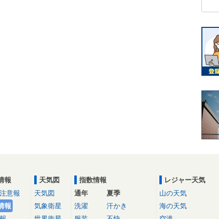
情報
天気図
指数情報
レジャー天気
注意報
天気図
通年
夏季
山の天気
情報
気象衛星
洗濯
汗かき
海の天気
報
世界衛星
服装
不快
空港