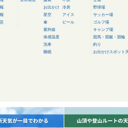
報
お出かけ
冷房
野球場
報
星空
アイス
サッカー場
災
傘
ビール
ゴルフ場
紫外線
キャンプ場
体感温度
競馬・競艇・競輪
洗車
釣り
睡眠
お出かけスポット