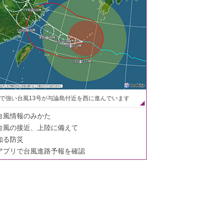
で強い台風13号が与論島付近を西に進んでいます
台風情報のみかた
台風の接近、上陸に備えて
知る防災
アプリで台風進路予報を確認