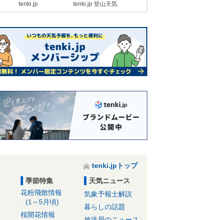
tenki.jp
tenki.jp 登山天気
tenki.jpトップ
季節特集
天気ニュース
花粉飛散情報
気象予報士解説
(1～5月頃)
暮らしの話題
桜開花情報
放送局のニュース