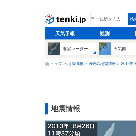
tenki.jp
検
天気予報
観測
雨雲レーダー
天気図
トップ
地震情報
過去の地震情報
2013年
地震情報