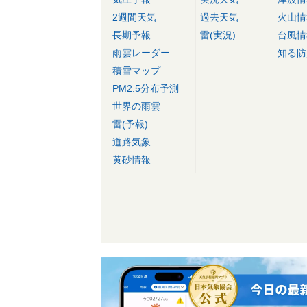
2週間天気
過去天気
火山情
長期予報
雷(実況)
台風情
雨雲レーダー
知る防
積雪マップ
PM2.5分布予測
世界の雨雲
雷(予報)
道路気象
黄砂情報