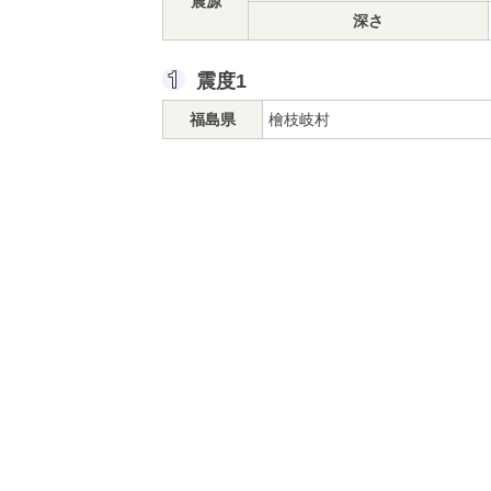
震源
深さ
震度1
福島県
檜枝岐村