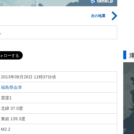
次の地震
。
2013年08月26日 11時37分頃
福島県会津
震度1
北緯 37.0度
東経 139.3度
M2.2