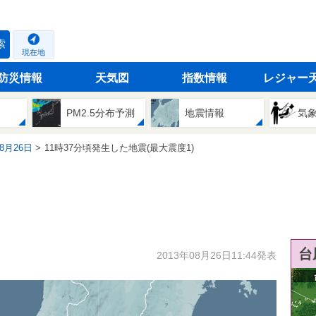
索
現在地
防災情報
天気図
指数情報
レジャー
PM2.5分布予測
地震情報
気
08月26日
11時37分頃発生した地震(最大震度1)
台
2013年08月26日11:44発表