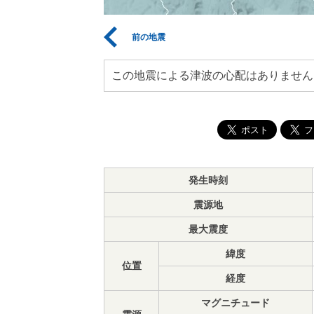
前の地震
この地震による津波の心配はありません
発生時刻
震源地
最大震度
緯度
位置
経度
マグニチュード