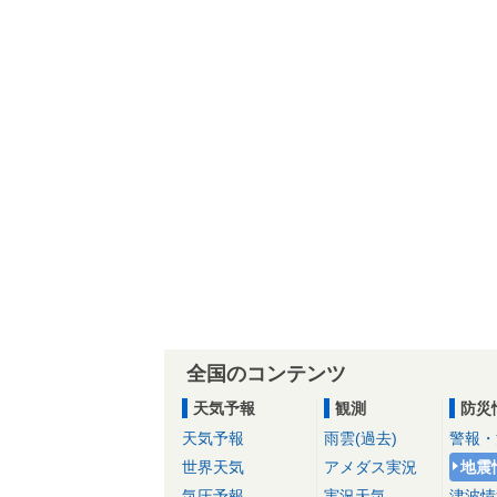
全国のコンテンツ
天気予報
観測
防災
天気予報
雨雲(過去)
警報・
世界天気
アメダス実況
地震
気圧予報
実況天気
津波情