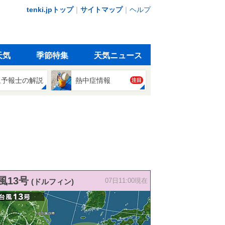
tenki.jpトップ
｜
サイトマップ
｜
ヘルプ
天気
季節特集
天気ニュース
象予報士の解説
熱中症情報
注目
風13号
(ドルフィン)
07日11:00現在