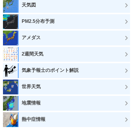
天気図
PM2.5分布予測
アメダス
2週間天気
気象予報士のポイント解説
世界天気
地震情報
熱中症情報