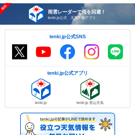
雨雲レーダーで雨を回避！
tenki.jp公式 天気予報アプリ
tenki.jp公式SNS
tenki.jp公式アプリ
tenki.jp
tenki.jp 登山天気