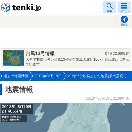
tenki.jp
検索
メニュー
現在地
台風13号情報
07日22:00現在
大型で非常に強い台風13号が久米島の北約100kmを西北西に進ん
でいます
過去の地震情報
2013年08月19日
21時05分頃発生した地震(最大震度1)
地震情報
2013年08月19日21:08発表