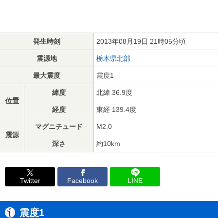
発生時刻
2013年08月19日 21時05分頃
震源地
栃木県北部
最大震度
震度1
緯度
北緯 36.9度
位置
経度
東経 139.4度
マグニチュード
M2.0
震源
深さ
約10km
Twitter
Facebook
LINE
震度1