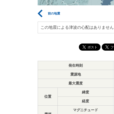
前の地震
この地震による津波の心配はありません
発生時刻
震源地
最大震度
緯度
位置
経度
マグニチュード