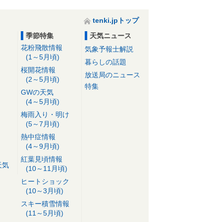
tenki.jpトップ
季節特集
天気ニュース
花粉飛散情報
気象予報士解説
(1～5月頃)
暮らしの話題
桜開花情報
放送局のニュース
(2～5月頃)
特集
GWの天気
(4～5月頃)
梅雨入り・明け
(5～7月頃)
熱中症情報
(4～9月頃)
紅葉見頃情報
天気
(10～11月頃)
ヒートショック
(10～3月頃)
スキー積雪情報
(11～5月頃)