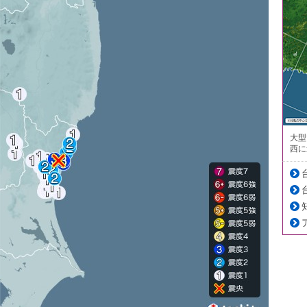
大型
西に