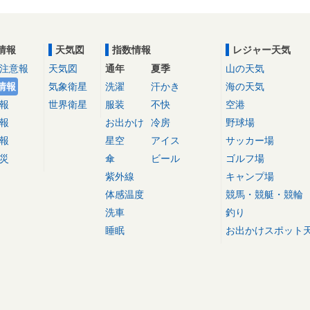
情報
天気図
指数情報
レジャー天気
注意報
天気図
通年
夏季
山の天気
情報
気象衛星
洗濯
汗かき
海の天気
報
世界衛星
服装
不快
空港
報
お出かけ
冷房
野球場
報
星空
アイス
サッカー場
災
傘
ビール
ゴルフ場
紫外線
キャンプ場
体感温度
競馬・競艇・競輪
洗車
釣り
睡眠
お出かけスポット