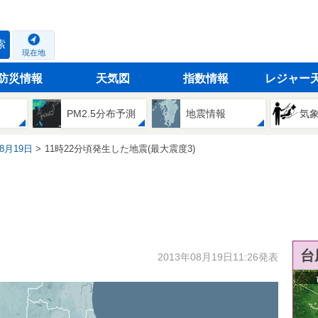
索
現在地
防災情報
天気図
指数情報
レジャー
PM2.5分布予測
地震情報
気
08月19日
11時22分頃発生した地震(最大震度3)
台
2013年08月19日11:26発表