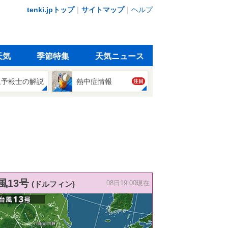
tenki.jpトップ
｜
サイトマップ
｜
ヘルプ
天気
季節特集
天気ニュース
象予報士の解説
熱中症情報
注目
風13号
(ドルフィン)
08日19:00現在