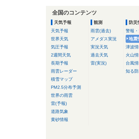
全国のコンテンツ
天気予報
観測
防災
天気予報
雨雲(過去)
警報・
世界天気
アメダス実況
地震
気圧予報
実況天気
津波情
2週間天気
過去天気
火山情
長期予報
雷(実況)
台風情
雨雲レーダー
知る防
積雪マップ
PM2.5分布予測
世界の雨雲
雷(予報)
道路気象
黄砂情報