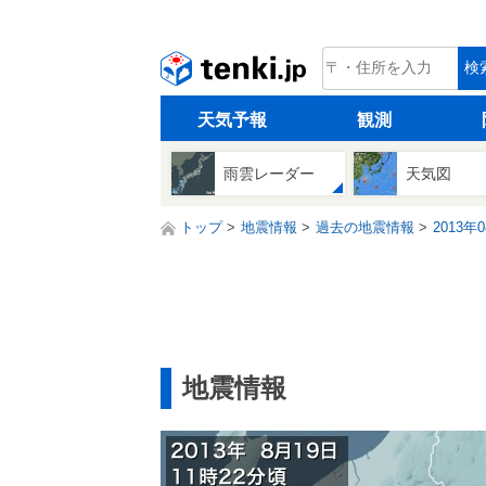
tenki.jp
検
天気予報
観測
雨雲レーダー
天気図
トップ
地震情報
過去の地震情報
2013年
地震情報