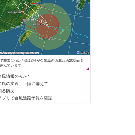
で非常に強い台風13号が久米島の西北西約200kmを
進んでいます
台風情報のみかた
台風の接近、上陸に備えて
知る防災
アプリで台風進路予報を確認