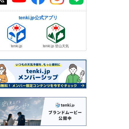
tenki.jp公式アプリ
tenki.jp
tenki.jp 登山天気