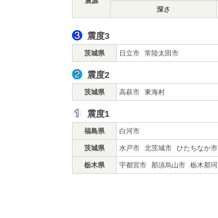
震源
深さ
震度3
茨城県
日立市
常陸太田市
震度2
茨城県
高萩市
東海村
震度1
福島県
白河市
茨城県
水戸市
北茨城市
ひたちなか市
栃木県
宇都宮市
那須烏山市
栃木那珂