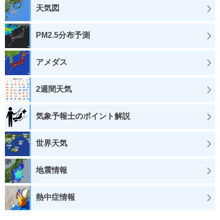
天気図
PM2.5分布予測
アメダス
2週間天気
気象予報士のポイント解説
世界天気
地震情報
熱中症情報