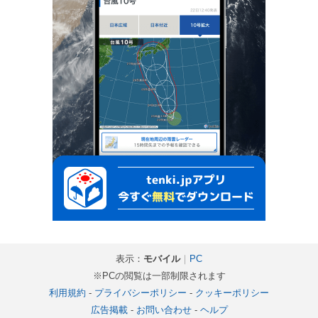
表示：
モバイル
｜
PC
※PCの閲覧は一部制限されます
利用規約
-
プライバシーポリシー
-
クッキーポリシー
広告掲載
-
お問い合わせ
-
ヘルプ