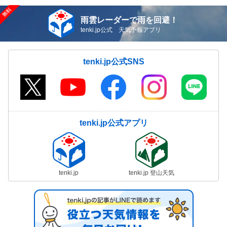
雨雲レーダーで雨を回避！
tenki.jp公式 天気予報アプリ
tenki.jp公式SNS
tenki.jp公式アプリ
tenki.jp
tenki.jp 登山天気