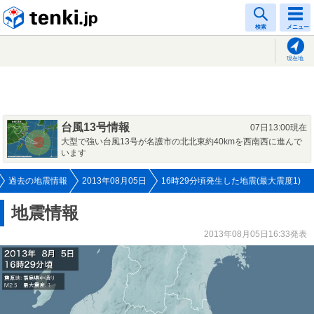
tenki.jp
検索
メニュー
現在地
台風13号情報
07日13:00現在
大型で強い台風13号が名護市の北北東約40kmを西南西に進んで
います
過去の地震情報
2013年08月05日
16時29分頃発生した地震(最大震度1)
地震情報
2013年08月05日16:33発表