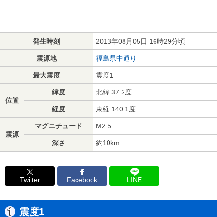
発生時刻
2013年08月05日 16時29分頃
震源地
福島県中通り
最大震度
震度1
緯度
北緯 37.2度
位置
経度
東経 140.1度
マグニチュード
M2.5
震源
深さ
約10km
Twitter
Facebook
LINE
震度1