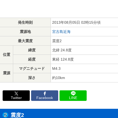
発生時刻
2013年08月05日 02時15分頃
震源地
宮古島近海
最大震度
震度2
緯度
北緯 24.8度
位置
経度
東経 124.8度
マグニチュード
M4.3
震源
深さ
約10km
Twitter
Facebook
LINE
震度2