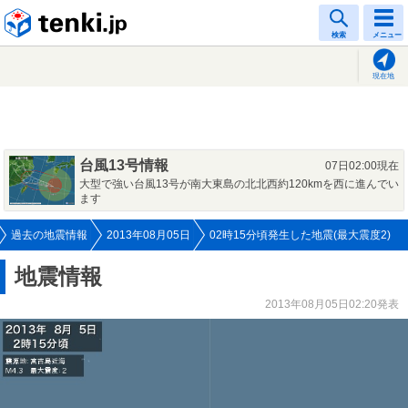
tenki.jp
検索
メニュー
現在地
台風13号情報
07日02:00現在
大型で強い台風13号が南大東島の北北西約120kmを西に進んでい
ます
過去の地震情報
2013年08月05日
02時15分頃発生した地震(最大震度2)
地震情報
2013年08月05日02:20発表