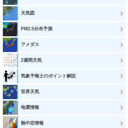
天気図
PM2.5分布予測
アメダス
2週間天気
気象予報士のポイント解説
世界天気
地震情報
熱中症情報