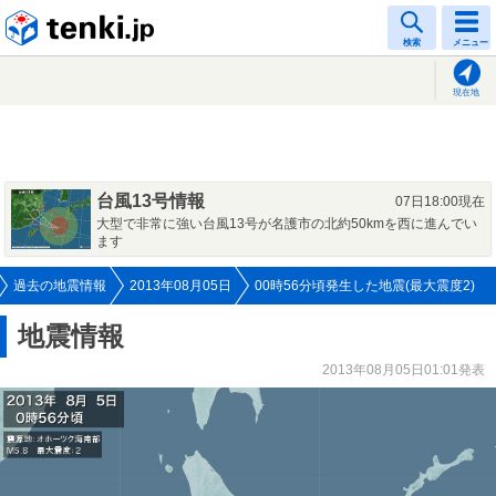
tenki.jp
検索
メニュー
現在地
台風13号情報
07日18:00現在
大型で非常に強い台風13号が名護市の北約50kmを西に進んでい
ます
過去の地震情報
2013年08月05日
00時56分頃発生した地震(最大震度2)
地震情報
2013年08月05日01:01発表