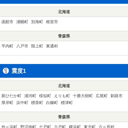
北海道
函館市
浦幌町
別海町
根室市
青森県
平内町
八戸市
階上町
東通村
震度1
北海道
新ひだか町
浦河町
様似町
えりも町
十勝大樹町
広尾町
釧路市
厚岸町
浜中町
標茶町
白糠町
標津町
青森県
外ヶ浜町
野辺地町
七戸町
六戸町
横浜町
東北町
六ヶ所村