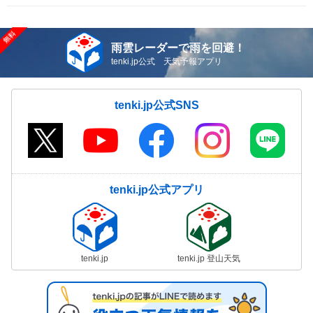
雨雲レーダーで雨を回避！
tenki.jp公式 天気予報アプリ
tenki.jp公式SNS
tenki.jp公式アプリ
tenki.jp
tenki.jp 登山天気