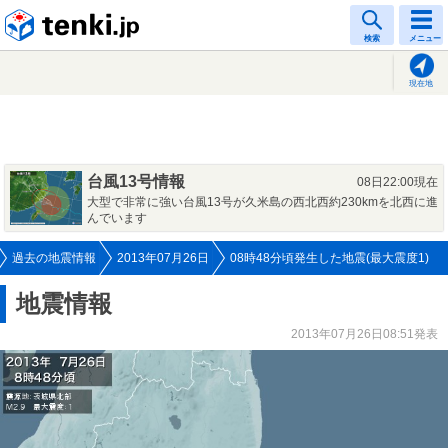
tenki.jp
検索
メニュー
現在地
台風13号情報
08日22:00現在
大型で非常に強い台風13号が久米島の西北西約230kmを北西に進
んでいます
過去の地震情報
2013年07月26日
08時48分頃発生した地震(最大震度1)
地震情報
2013年07月26日08:51発表