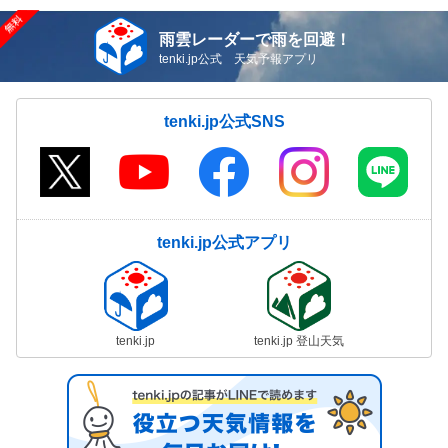
雨雲レーダーで雨を回避！
tenki.jp公式 天気予報アプリ
tenki.jp公式SNS
tenki.jp公式アプリ
tenki.jp
tenki.jp 登山天気