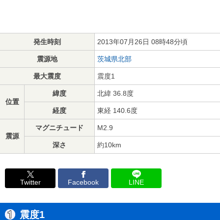
発生時刻
2013年07月26日 08時48分頃
震源地
茨城県北部
最大震度
震度1
緯度
北緯 36.8度
位置
経度
東経 140.6度
マグニチュード
M2.9
震源
深さ
約10km
Twitter
Facebook
LINE
震度1