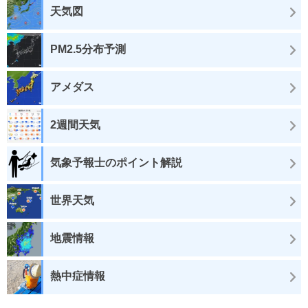
天気図
PM2.5分布予測
アメダス
2週間天気
気象予報士のポイント解説
世界天気
地震情報
熱中症情報