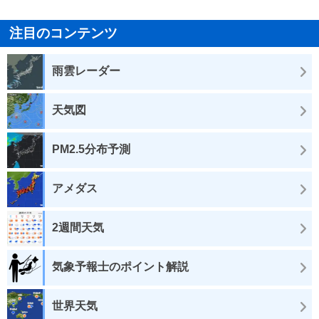
注目のコンテンツ
雨雲レーダー
天気図
PM2.5分布予測
アメダス
2週間天気
気象予報士のポイント解説
世界天気