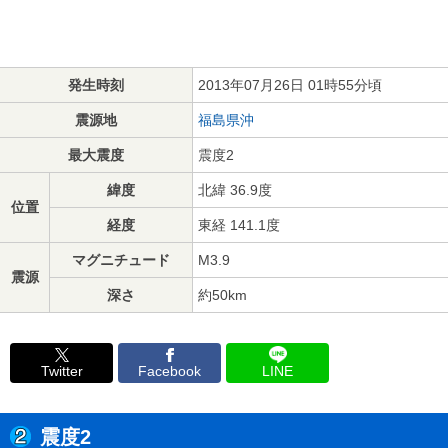
発生時刻
2013年07月26日 01時55分頃
震源地
福島県沖
最大震度
震度2
緯度
北緯 36.9度
位置
経度
東経 141.1度
マグニチュード
M3.9
震源
深さ
約50km
Twitter
Facebook
LINE
震度2