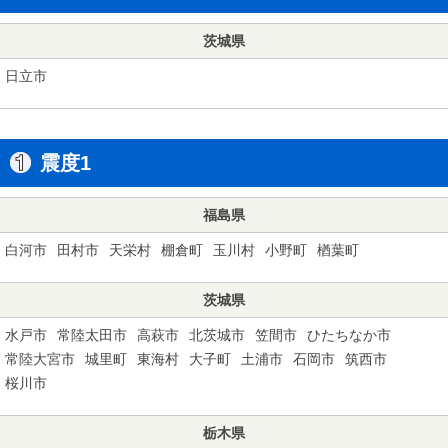
茨城県
日立市
震度1
福島県
白河市
田村市
天栄村
棚倉町
玉川村
小野町
楢葉町
茨城県
水戸市
常陸太田市
高萩市
北茨城市
笠間市
ひたちなか市
常陸大宮市
城里町
東海村
大子町
土浦市
石岡市
筑西市
桜川市
栃木県