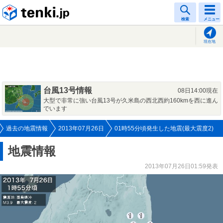
tenki.jp
検索
メニュー
現在地
台風13号情報
08日14:00現在
大型で非常に強い台風13号が久米島の西北西約160kmを西に進ん
でいます
過去の地震情報
2013年07月26日
01時55分頃発生した地震(最大震度2)
地震情報
2013年07月26日01:59発表