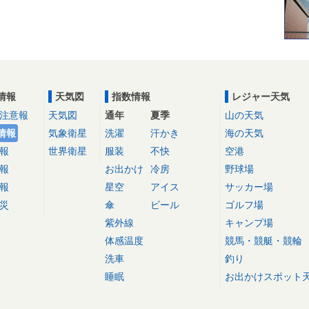
情報
天気図
指数情報
レジャー天気
注意報
天気図
通年
夏季
山の天気
情報
気象衛星
洗濯
汗かき
海の天気
報
世界衛星
服装
不快
空港
報
お出かけ
冷房
野球場
報
星空
アイス
サッカー場
災
傘
ビール
ゴルフ場
紫外線
キャンプ場
体感温度
競馬・競艇・競輪
洗車
釣り
睡眠
お出かけスポット