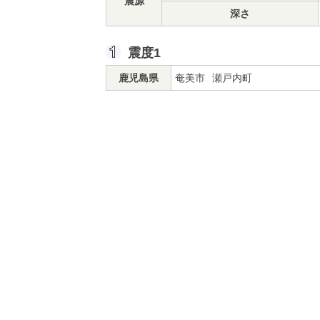
震源
深さ
震度1
鹿児島県
奄美市
瀬戸内町