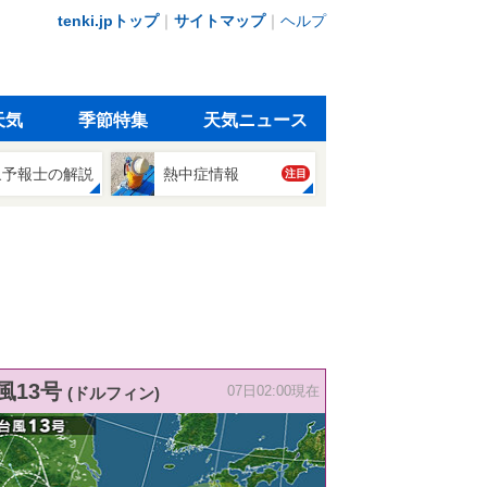
tenki.jpトップ
｜
サイトマップ
｜
ヘルプ
天気
季節特集
天気ニュース
象予報士の解説
熱中症情報
注目
風13号
(ドルフィン)
07日02:00現在