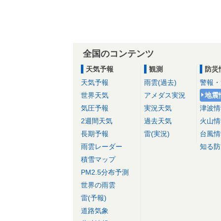
全国のコンテンツ
天気予報
観測
防災
天気予報
雨雲(過去)
警報・
世界天気
アメダス実況
地震
気圧予報
実況天気
津波情
2週間天気
過去天気
火山情
長期予報
雷(実況)
台風情
雨雲レーダー
知る防
積雪マップ
PM2.5分布予測
世界の雨雲
雷(予報)
道路気象