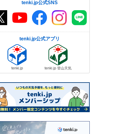
tenki.jp公式SNS
tenki.jp公式アプリ
tenki.jp
tenki.jp 登山天気