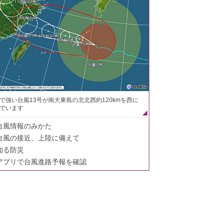
で強い台風13号が南大東島の北北西約120kmを西に
でいます
台風情報のみかた
台風の接近、上陸に備えて
知る防災
アプリで台風進路予報を確認