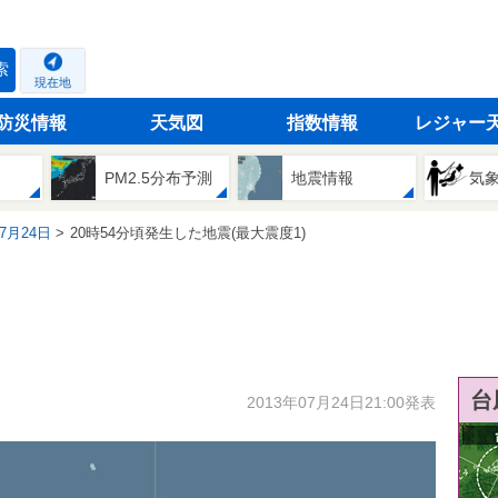
索
現在地
防災情報
天気図
指数情報
レジャー
PM2.5分布予測
地震情報
気
07月24日
20時54分頃発生した地震(最大震度1)
台
2013年07月24日21:00発表