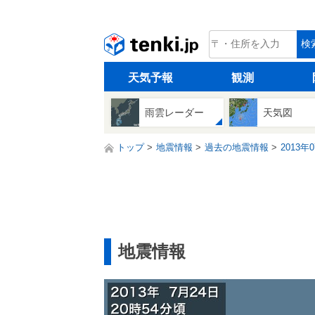
tenki.jp
検
天気予報
観測
雨雲レーダー
天気図
トップ
地震情報
過去の地震情報
2013年
地震情報