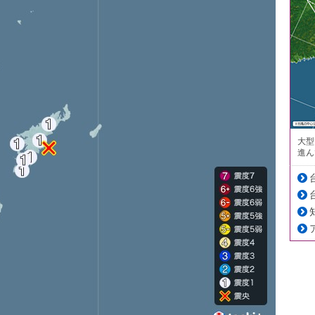
大型
進ん