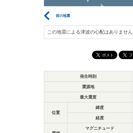
前の地震
この地震による津波の心配はありません
発生時刻
震源地
最大震度
緯度
位置
経度
マグニチュード