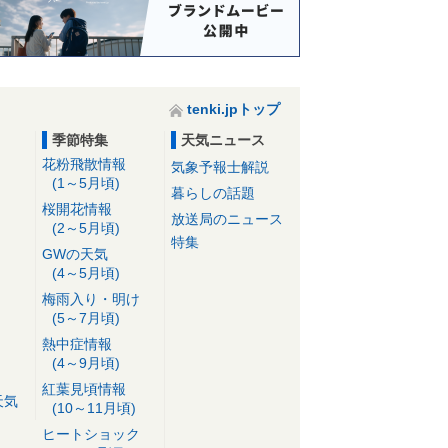
tenki.jpトップ
季節特集
天気ニュース
花粉飛散情報
気象予報士解説
(1～5月頃)
暮らしの話題
桜開花情報
放送局のニュース
(2～5月頃)
特集
GWの天気
(4～5月頃)
梅雨入り・明け
(5～7月頃)
熱中症情報
(4～9月頃)
紅葉見頃情報
天気
(10～11月頃)
ヒートショック