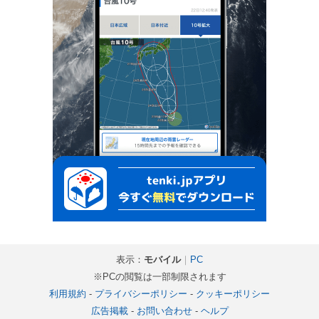
表示：
モバイル
｜
PC
※PCの閲覧は一部制限されます
利用規約
-
プライバシーポリシー
-
クッキーポリシー
広告掲載
-
お問い合わせ
-
ヘルプ