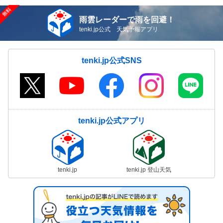
雨雲レーダーで雨を回避！
tenki.jp公式 天気予報アプリ
tenki.jp公式SNS
tenki.jp公式アプリ
tenki.jp
tenki.jp 登山天気