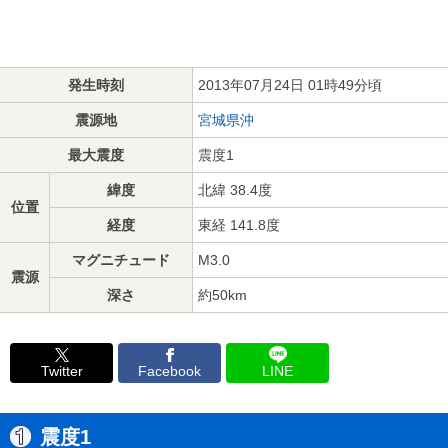
発生時刻
2013年07月24日 01時49分頃
震源地
宮城県沖
最大震度
震度1
緯度
北緯 38.4度
位置
経度
東経 141.8度
マグニチュード
M3.0
震源
深さ
約50km
Twitter
Facebook
LINE
震度1