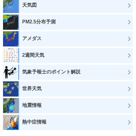
天気図
PM2.5分布予測
アメダス
2週間天気
気象予報士のポイント解説
世界天気
地震情報
熱中症情報