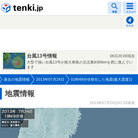
tenki.jp
検索
メニュー
現在地
台風13号情報
06日20:00現在
大型で強い台風13号が南大東島の北北東約90kmを西に進んでい
ます
過去の地震情報
2013年07月24日
01時49分頃発生した地震(最大震度1)
地震情報
2013年07月24日01:53発表