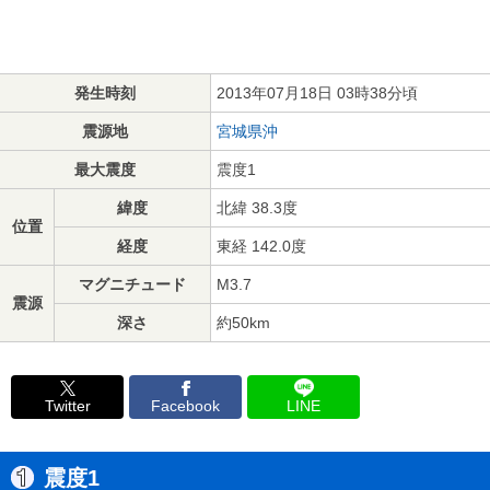
発生時刻
2013年07月18日 03時38分頃
震源地
宮城県沖
最大震度
震度1
緯度
北緯 38.3度
位置
経度
東経 142.0度
マグニチュード
M3.7
震源
深さ
約50km
Twitter
Facebook
LINE
震度1