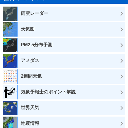
雨雲レーダー
天気図
PM2.5分布予測
アメダス
2週間天気
気象予報士のポイント解説
世界天気
地震情報