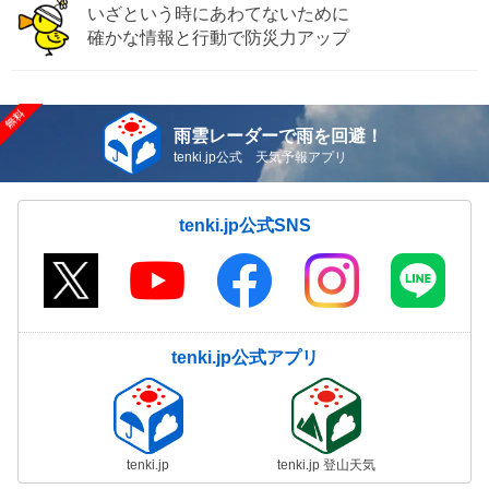
いざという時にあわてないために
確かな情報と行動で防災力アップ
雨雲レーダーで雨を回避！
tenki.jp公式 天気予報アプリ
tenki.jp公式SNS
tenki.jp公式アプリ
tenki.jp
tenki.jp 登山天気