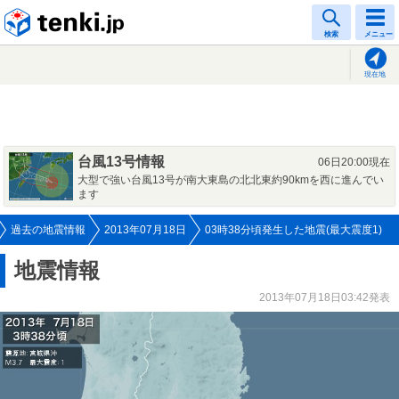
tenki.jp
検索
メニュー
現在地
台風13号情報
06日20:00現在
大型で強い台風13号が南大東島の北北東約90kmを西に進んでい
ます
過去の地震情報
2013年07月18日
03時38分頃発生した地震(最大震度1)
地震情報
2013年07月18日03:42発表