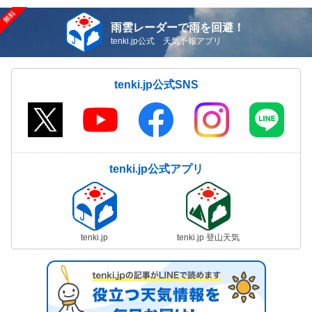
雨雲レーダーで雨を回避！
tenki.jp公式 天気予報アプリ
tenki.jp公式SNS
tenki.jp公式アプリ
tenki.jp
tenki.jp 登山天気