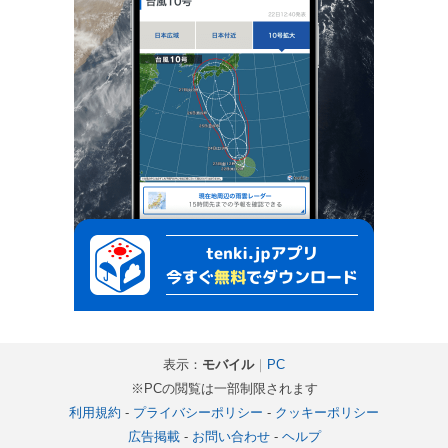
表示：
モバイル
｜
PC
※PCの閲覧は一部制限されます
利用規約
-
プライバシーポリシー
-
クッキーポリシー
広告掲載
-
お問い合わせ
-
ヘルプ