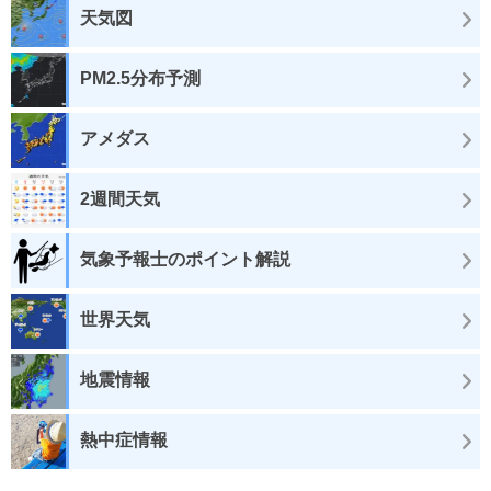
天気図
PM2.5分布予測
アメダス
2週間天気
気象予報士のポイント解説
世界天気
地震情報
熱中症情報