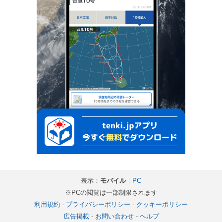
表示：
モバイル
｜
PC
※PCの閲覧は一部制限されます
利用規約
-
プライバシーポリシー
-
クッキーポリシー
広告掲載
-
お問い合わせ
-
ヘルプ