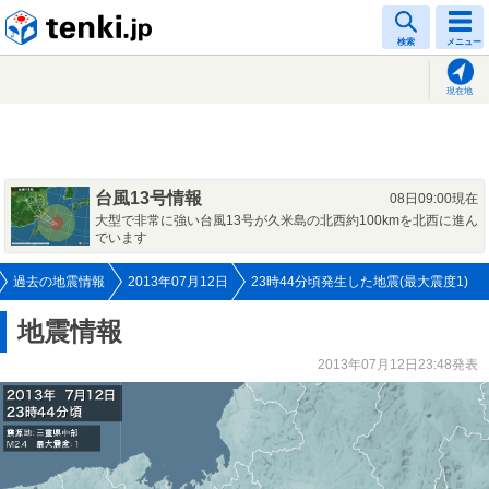
tenki.jp
検索
メニュー
現在地
台風13号情報
08日09:00現在
大型で非常に強い台風13号が久米島の北西約100kmを北西に進ん
でいます
過去の地震情報
2013年07月12日
23時44分頃発生した地震(最大震度1)
地震情報
2013年07月12日23:48発表