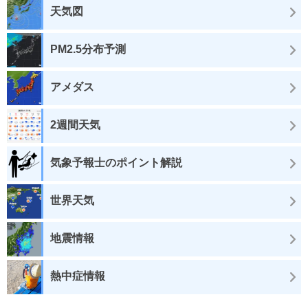
天気図
PM2.5分布予測
アメダス
2週間天気
気象予報士のポイント解説
世界天気
地震情報
熱中症情報