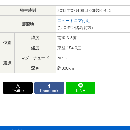
発生時刻
2013年07月08日 03時36分頃
ニューギニア付近
震源地
(ソロモン諸島北方)
緯度
南緯 3.8度
位置
経度
東経 154.0度
マグニチュード
M7.3
震源
深さ
約380km
Twitter
Facebook
LINE