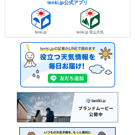
tenki.jp公式アプリ
tenki.jp
tenki.jp 登山天気