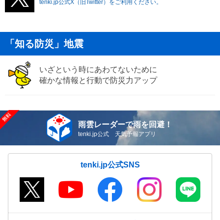
tenki.jp公式X（旧Twitter）をご利用ください。
「知る防災」地震
いざという時にあわてないために
確かな情報と行動で防災力アップ
雨雲レーダーで雨を回避！
tenki.jp公式 天気予報アプリ
tenki.jp公式SNS