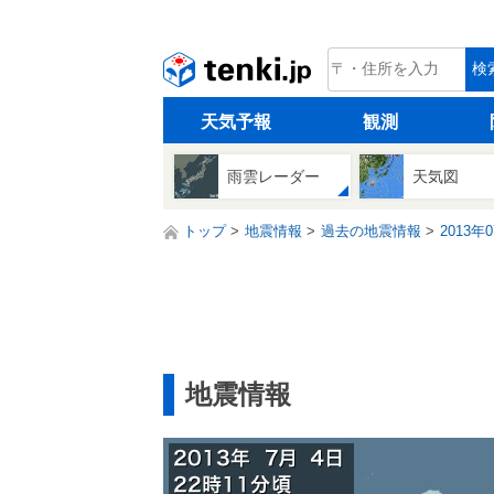
tenki.jp
検
天気予報
観測
雨雲レーダー
天気図
トップ
地震情報
過去の地震情報
2013年
地震情報