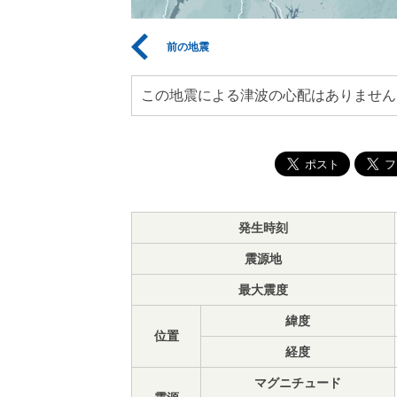
前の地震
この地震による津波の心配はありません
発生時刻
震源地
最大震度
緯度
位置
経度
マグニチュード