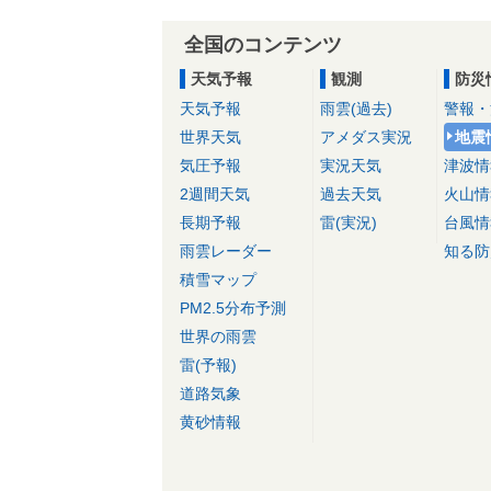
全国のコンテンツ
天気予報
観測
防災
天気予報
雨雲(過去)
警報・
世界天気
アメダス実況
地震
気圧予報
実況天気
津波情
2週間天気
過去天気
火山情
長期予報
雷(実況)
台風情
雨雲レーダー
知る防
積雪マップ
PM2.5分布予測
世界の雨雲
雷(予報)
道路気象
黄砂情報