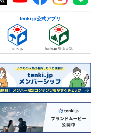
tenki.jp公式アプリ
tenki.jp
tenki.jp 登山天気