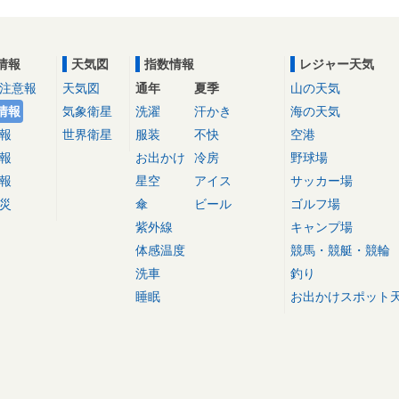
情報
天気図
指数情報
レジャー天気
注意報
天気図
通年
夏季
山の天気
情報
気象衛星
洗濯
汗かき
海の天気
報
世界衛星
服装
不快
空港
報
お出かけ
冷房
野球場
報
星空
アイス
サッカー場
災
傘
ビール
ゴルフ場
紫外線
キャンプ場
体感温度
競馬・競艇・競輪
洗車
釣り
睡眠
お出かけスポット