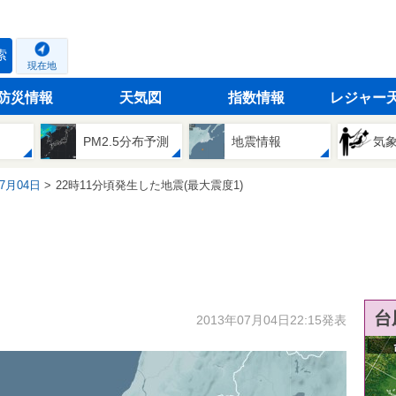
索
現在地
防災情報
天気図
指数情報
レジャー
PM2.5分布予測
地震情報
気
07月04日
22時11分頃発生した地震(最大震度1)
台
2013年07月04日22:15発表