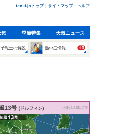
tenki.jpトップ
｜
サイトマップ
｜
ヘルプ
天気
季節特集
天気ニュース
象予報士の解説
熱中症情報
注目
風13号
(ドルフィン)
08日10:00現在