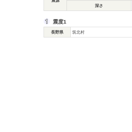
震源
深さ
震度1
長野県
筑北村