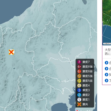
大型
西に