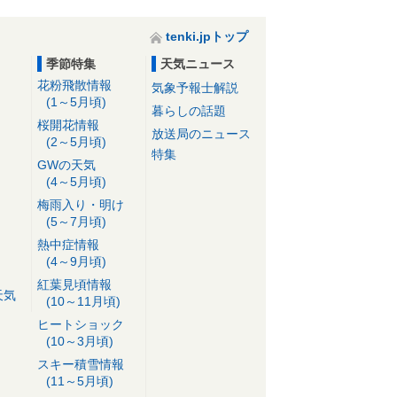
tenki.jpトップ
季節特集
天気ニュース
花粉飛散情報
気象予報士解説
(1～5月頃)
暮らしの話題
桜開花情報
放送局のニュース
(2～5月頃)
特集
GWの天気
(4～5月頃)
梅雨入り・明け
(5～7月頃)
熱中症情報
(4～9月頃)
紅葉見頃情報
天気
(10～11月頃)
ヒートショック
(10～3月頃)
スキー積雪情報
(11～5月頃)