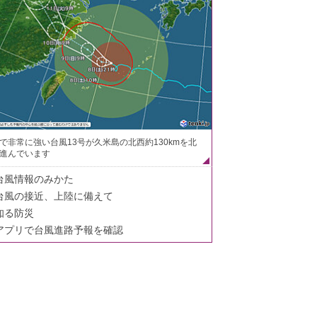
で非常に強い台風13号が久米島の北西約130kmを北
進んでいます
台風情報のみかた
台風の接近、上陸に備えて
知る防災
アプリで台風進路予報を確認