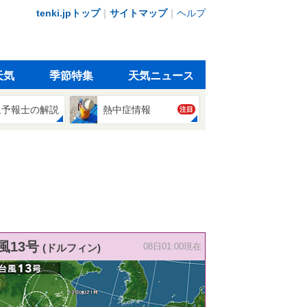
tenki.jpトップ
｜
サイトマップ
｜
ヘルプ
天気
季節特集
天気ニュース
象予報士の解説
熱中症情報
注目
風13号
(ドルフィン)
08日01:00現在