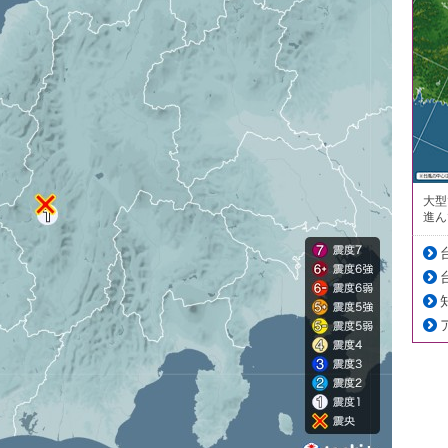
大型
進ん