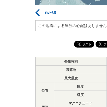
前の地震
この地震による津波の心配はありません
発生時刻
震源地
最大震度
緯度
位置
経度
マグニチュード