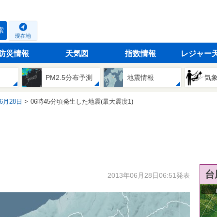
索
現在地
防災情報
天気図
指数情報
レジャー
PM2.5分布予測
地震情報
気
06月28日
06時45分頃発生した地震(最大震度1)
台
2013年06月28日06:51発表