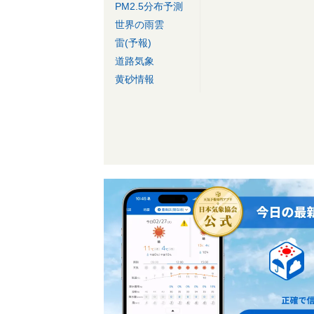
PM2.5分布予測
世界の雨雲
雷(予報)
道路気象
黄砂情報