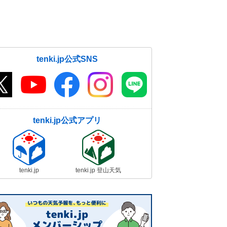
tenki.jp公式SNS
tenki.jp公式アプリ
tenki.jp
tenki.jp 登山天気