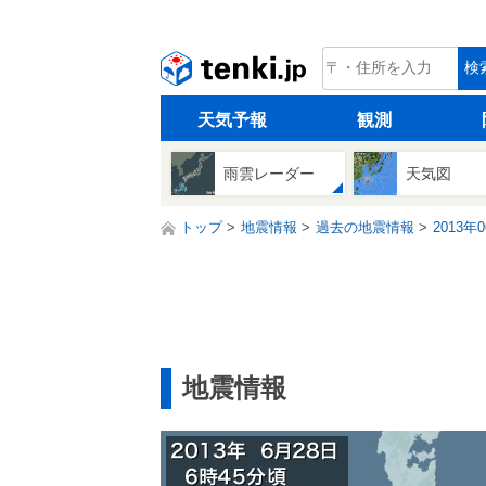
tenki.jp
検
天気予報
観測
雨雲レーダー
天気図
トップ
地震情報
過去の地震情報
2013年
地震情報