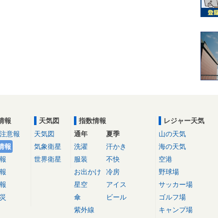
情報
天気図
指数情報
レジャー天気
注意報
天気図
通年
夏季
山の天気
情報
気象衛星
洗濯
汗かき
海の天気
報
世界衛星
服装
不快
空港
報
お出かけ
冷房
野球場
報
星空
アイス
サッカー場
災
傘
ビール
ゴルフ場
紫外線
キャンプ場