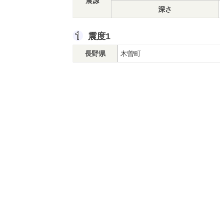
震源
深さ
震度1
長野県
木曽町