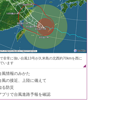
で非常に強い台風13号が久米島の北西約70kmを西に
でいます
台風情報のみかた
台風の接近、上陸に備えて
知る防災
アプリで台風進路予報を確認