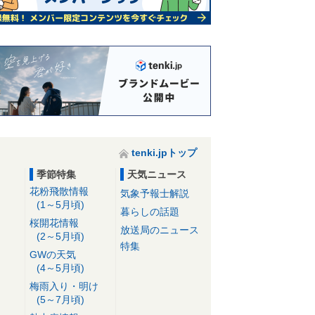
tenki.jpトップ
季節特集
天気ニュース
花粉飛散情報
気象予報士解説
(1～5月頃)
暮らしの話題
桜開花情報
放送局のニュース
(2～5月頃)
特集
GWの天気
(4～5月頃)
梅雨入り・明け
(5～7月頃)