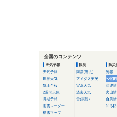
全国のコンテンツ
天気予報
観測
防災
天気予報
雨雲(過去)
警報・
世界天気
アメダス実況
地震
気圧予報
実況天気
津波情
2週間天気
過去天気
火山情
長期予報
雷(実況)
台風情
雨雲レーダー
知る防
積雪マップ