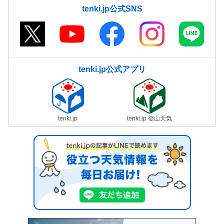
tenki.jp公式SNS
tenki.jp公式アプリ
tenki.jp
tenki.jp 登山天気