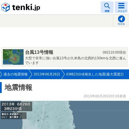
tenki.jp
検索
メニュー
現在地
台風13号情報
08日10:00現在
大型で非常に強い台風13号が久米島の北西約130kmを北西に進ん
でいます
過去の地震情報
2013年06月26日
03時23分頃発生した地震(最大震度2)
地震情報
2013年06月26日03:26発表