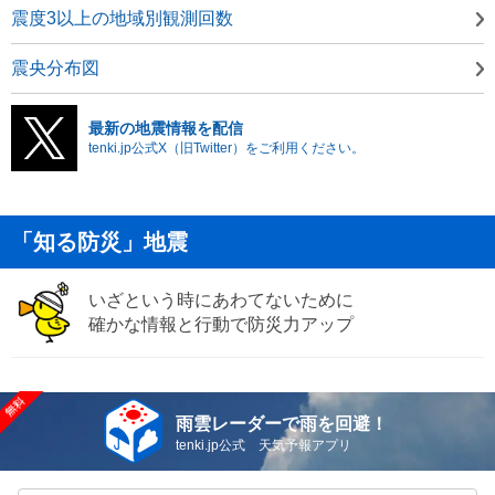
震度3以上の地域別観測回数
震央分布図
最新の地震情報を配信
tenki.jp公式X（旧Twitter）をご利用ください。
「知る防災」地震
いざという時にあわてないために
確かな情報と行動で防災力アップ
雨雲レーダーで雨を回避！
tenki.jp公式 天気予報アプリ