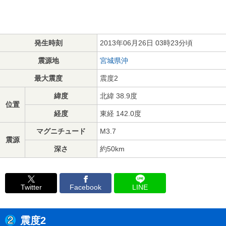
発生時刻
2013年06月26日 03時23分頃
震源地
宮城県沖
最大震度
震度2
緯度
北緯 38.9度
位置
経度
東経 142.0度
マグニチュード
M3.7
震源
深さ
約50km
Twitter
Facebook
LINE
震度2