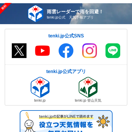
雨雲レーダーで雨を回避！
tenki.jp公式 天気予報アプリ
tenki.jp公式SNS
tenki.jp公式アプリ
tenki.jp
tenki.jp 登山天気