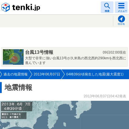
tenki.jp
検索
メニュー
現在地
台風13号情報
09日02:00現在
大型で非常に強い台風13号が久米島の西北西約290kmを西北西に
進んでいます
過去の地震情報
2013年06月07日
04時39分頃発生した地震(最大震度1)
地震情報
2013年06月07日04:42発表