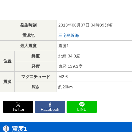
発生時刻
2013年06月07日 04時39分頃
震源地
三宅島近海
最大震度
震度1
緯度
北緯 34.0度
位置
経度
東経 139.3度
マグニチュード
M2.6
震源
深さ
約20km
Twitter
Facebook
LINE
震度1