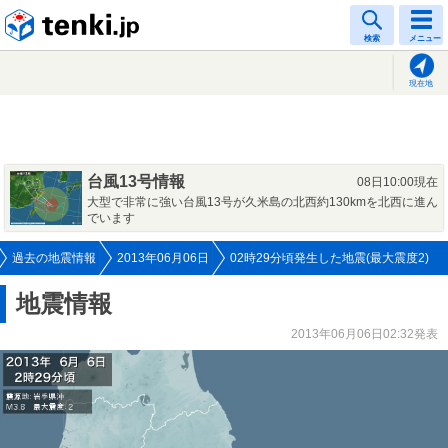
tenki.jp
検索
メニュー
現在地
台風13号情報
08日10:00現在
大型で非常に強い台風13号が久米島の北西約130kmを北西に進ん
でいます
過去の地震情報
2013年06月06日
02時29分頃発生した地震(最大震度2)
地震情報
2013年06月06日02:32発表