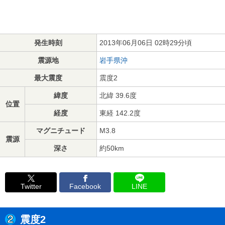
発生時刻
2013年06月06日 02時29分頃
震源地
岩手県沖
最大震度
震度2
緯度
北緯 39.6度
位置
経度
東経 142.2度
マグニチュード
M3.8
震源
深さ
約50km
Twitter
Facebook
LINE
震度2