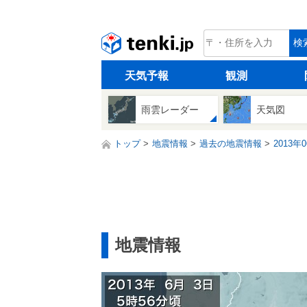
tenki.jp
検
天気予報
観測
雨雲レーダー
天気図
トップ
地震情報
過去の地震情報
2013年
地震情報