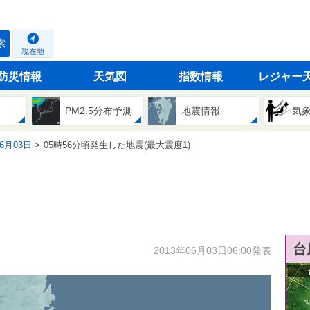
索
現在地
防災情報
天気図
指数情報
レジャー
PM2.5分布予測
地震情報
気
06月03日
05時56分頃発生した地震(最大震度1)
台
2013年06月03日06:00発表