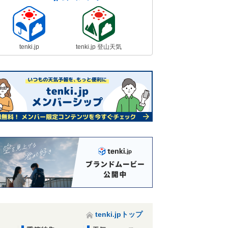
tenki.jp
tenki.jp 登山天気
tenki.jpトップ