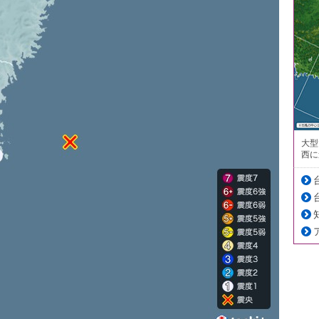
大型
西に