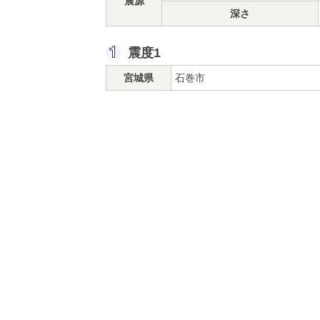
震源
深さ
震度1
宮城県
石巻市