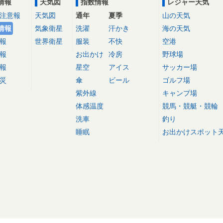
情報
天気図
指数情報
レジャー天気
注意報
天気図
通年
夏季
山の天気
情報
気象衛星
洗濯
汗かき
海の天気
報
世界衛星
服装
不快
空港
報
お出かけ
冷房
野球場
報
星空
アイス
サッカー場
災
傘
ビール
ゴルフ場
紫外線
キャンプ場
体感温度
競馬・競艇・競輪
洗車
釣り
睡眠
お出かけスポット