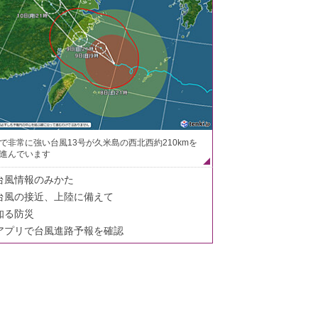
で非常に強い台風13号が久米島の西北西約210kmを
進んでいます
台風情報のみかた
台風の接近、上陸に備えて
知る防災
アプリで台風進路予報を確認