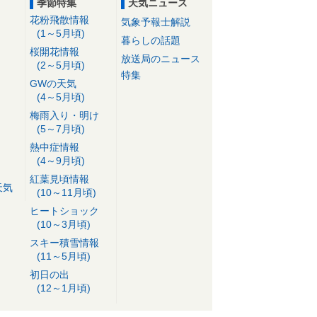
季節特集
天気ニュース
花粉飛散情報
気象予報士解説
(1～5月頃)
暮らしの話題
桜開花情報
放送局のニュース
(2～5月頃)
特集
GWの天気
(4～5月頃)
梅雨入り・明け
(5～7月頃)
熱中症情報
(4～9月頃)
紅葉見頃情報
天気
(10～11月頃)
ヒートショック
(10～3月頃)
スキー積雪情報
(11～5月頃)
初日の出
(12～1月頃)