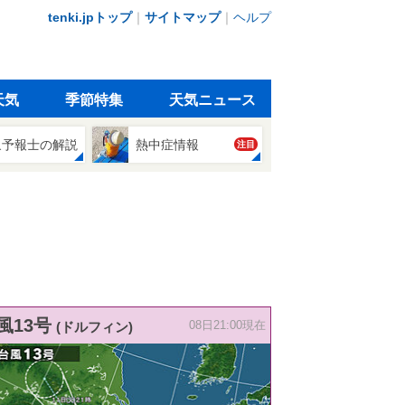
tenki.jpトップ
｜
サイトマップ
｜
ヘルプ
天気
季節特集
天気ニュース
象予報士の解説
熱中症情報
注目
風13号
(ドルフィン)
08日21:00現在