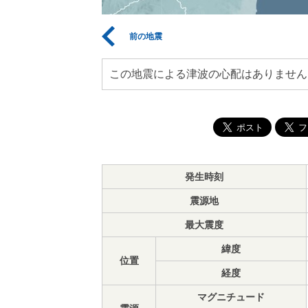
前の地震
この地震による津波の心配はありません
発生時刻
震源地
最大震度
緯度
位置
経度
マグニチュード