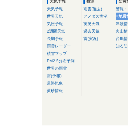
天気予報
観測
防災
天気予報
雨雲(過去)
警報・
世界天気
アメダス実況
地震
気圧予報
実況天気
津波情
2週間天気
過去天気
火山情
長期予報
雷(実況)
台風情
雨雲レーダー
知る防
積雪マップ
PM2.5分布予測
世界の雨雲
雷(予報)
道路気象
黄砂情報