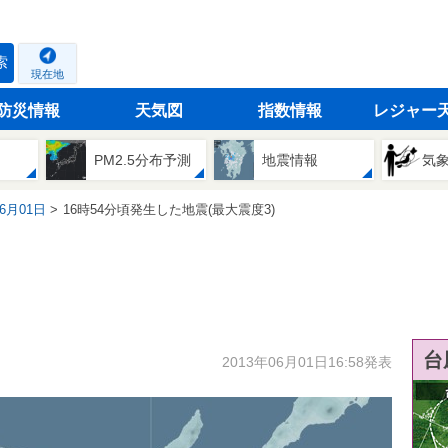
索
現在地
防災情報
天気図
指数情報
レジャー
PM2.5分布予測
地震情報
気
06月01日
16時54分頃発生した地震(最大震度3)
台
2013年06月01日16:58発表