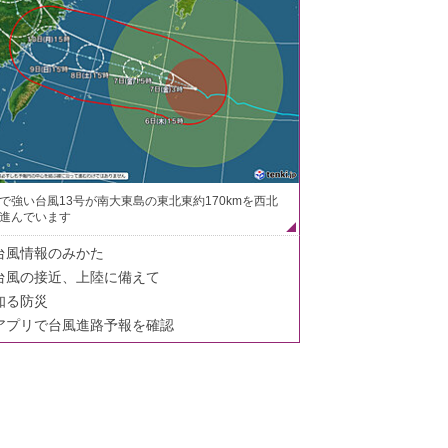
で強い台風13号が南大東島の東北東約170kmを西北
進んでいます
台風情報のみかた
台風の接近、上陸に備えて
知る防災
アプリで台風進路予報を確認