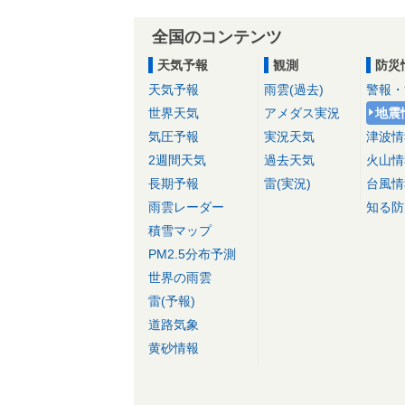
全国のコンテンツ
天気予報
観測
防災
天気予報
雨雲(過去)
警報・
世界天気
アメダス実況
地震
気圧予報
実況天気
津波情
2週間天気
過去天気
火山情
長期予報
雷(実況)
台風情
雨雲レーダー
知る防
積雪マップ
PM2.5分布予測
世界の雨雲
雷(予報)
道路気象
黄砂情報