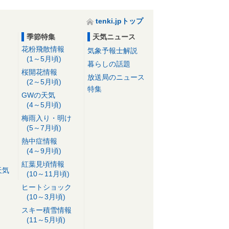
tenki.jpトップ
季節特集
天気ニュース
花粉飛散情報
気象予報士解説
(1～5月頃)
暮らしの話題
桜開花情報
放送局のニュース
(2～5月頃)
特集
GWの天気
(4～5月頃)
梅雨入り・明け
(5～7月頃)
熱中症情報
(4～9月頃)
紅葉見頃情報
天気
(10～11月頃)
ヒートショック
(10～3月頃)
スキー積雪情報
(11～5月頃)