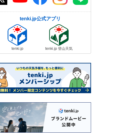
tenki.jp公式アプリ
tenki.jp
tenki.jp 登山天気