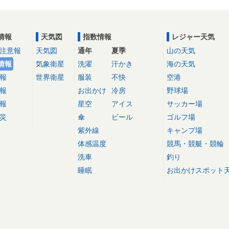
情報
天気図
指数情報
レジャー天気
注意報
天気図
通年
夏季
山の天気
情報
気象衛星
洗濯
汗かき
海の天気
報
世界衛星
服装
不快
空港
報
お出かけ
冷房
野球場
報
星空
アイス
サッカー場
災
傘
ビール
ゴルフ場
紫外線
キャンプ場
体感温度
競馬・競艇・競輪
洗車
釣り
睡眠
お出かけスポット