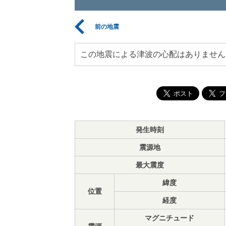
前の地震
この地震による津波の心配はありません
発生時刻
震源地
最大震度
緯度
位置
経度
マグニチュード