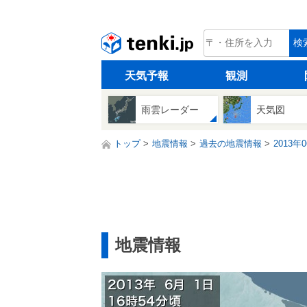
tenki.jp
検
天気予報
観測
雨雲レーダー
天気図
トップ
地震情報
過去の地震情報
2013年
地震情報