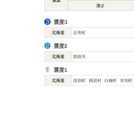
震源
深さ
震度3
北海道
足寄町
震度2
北海道
釧路市
震度1
北海道
陸別町
鶴居村
白糠町
本別町