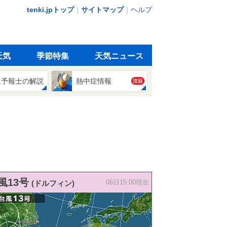
tenki.jpトップ
｜
サイトマップ
｜
ヘルプ
天気
季節特集
天気ニュース
象予報士の解説
熱中症情報
注目
風13号
(ドルフィン)
06日15:00現在