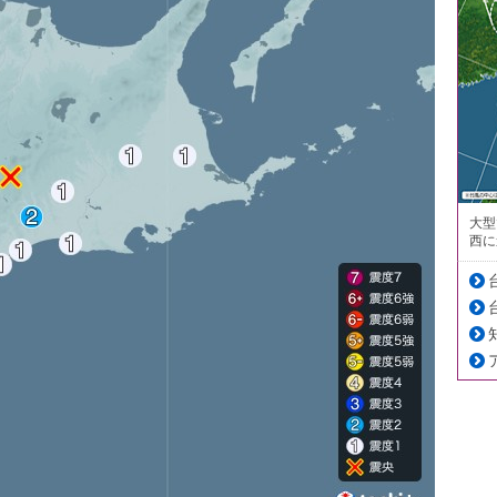
大型
西に