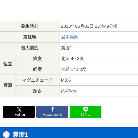
発生時刻
2013年06月01日 16時49分頃
震源地
岩手県沖
最大震度
震度1
緯度
北緯 40.3度
位置
経度
東経 142.3度
マグニチュード
M3.6
震源
深さ
約40km
Twitter
Facebook
LINE
震度1