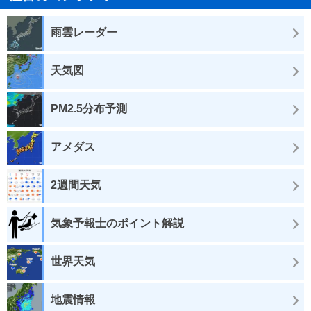
雨雲レーダー
天気図
PM2.5分布予測
アメダス
2週間天気
気象予報士のポイント解説
世界天気
地震情報