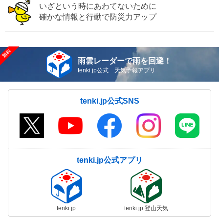
いざという時にあわてないために
確かな情報と行動で防災力アップ
雨雲レーダーで雨を回避！
tenki.jp公式 天気予報アプリ
tenki.jp公式SNS
tenki.jp公式アプリ
tenki.jp
tenki.jp 登山天気