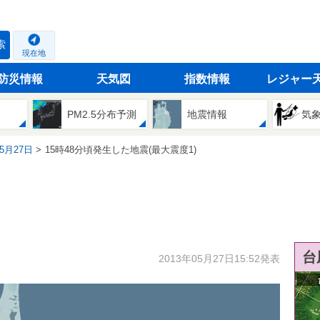
索
現在地
防災情報
天気図
指数情報
レジャー
PM2.5分布予測
地震情報
気
05月27日
15時48分頃発生した地震(最大震度1)
台
2013年05月27日15:52発表