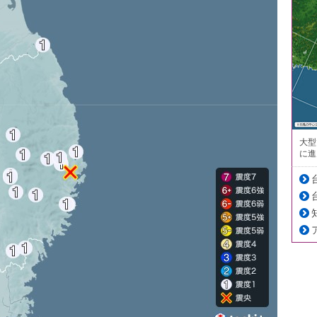
大型
に進