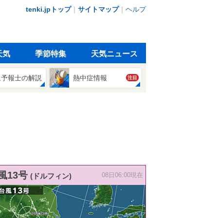
tenki.jpトップ
｜
サイトマップ
｜
ヘルプ
天気
季節特集
天気ニュース
象予報士の解説
熱中症情報
注目
風13号
(ドルフィン)
08日06:00現在