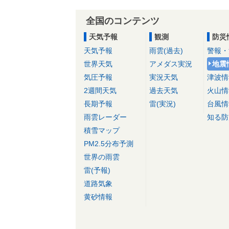
全国のコンテンツ
天気予報
観測
防災
天気予報
雨雲(過去)
警報・
世界天気
アメダス実況
地震
気圧予報
実況天気
津波情
2週間天気
過去天気
火山情
長期予報
雷(実況)
台風情
雨雲レーダー
知る防
積雪マップ
PM2.5分布予測
世界の雨雲
雷(予報)
道路気象
黄砂情報