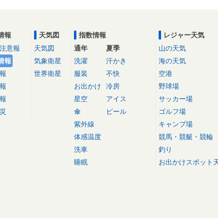
情報
天気図
指数情報
レジャー天気
注意報
天気図
通年
夏季
山の天気
情報
気象衛星
洗濯
汗かき
海の天気
報
世界衛星
服装
不快
空港
報
お出かけ
冷房
野球場
報
星空
アイス
サッカー場
災
傘
ビール
ゴルフ場
紫外線
キャンプ場
体感温度
競馬・競艇・競輪
洗車
釣り
睡眠
お出かけスポット