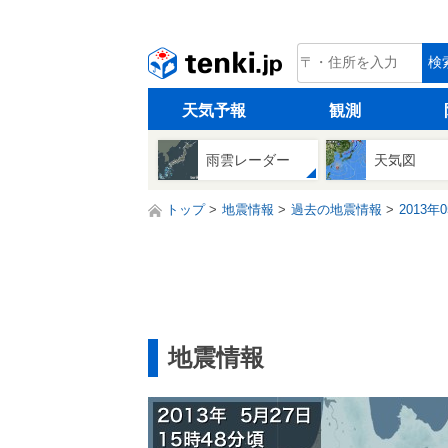
tenki.jp
検
天気予報
観測
雨雲レーダー
天気図
トップ
地震情報
過去の地震情報
2013年
地震情報