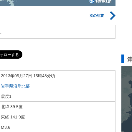
次の地震
。
2013年05月27日 15時48分頃
岩手県沿岸北部
震度1
北緯 39.5度
東経 141.9度
M3.6