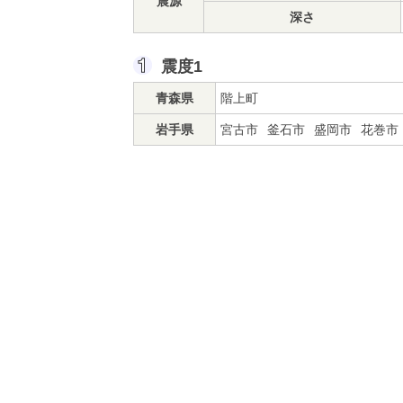
震源
深さ
震度1
青森県
階上町
岩手県
宮古市
釜石市
盛岡市
花巻市