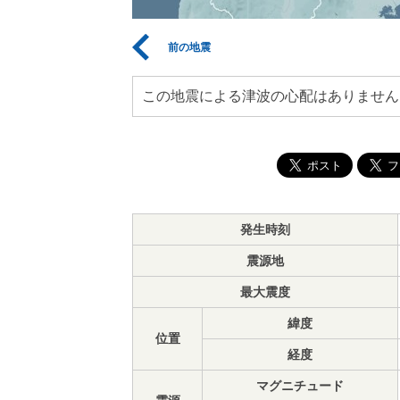
前の地震
この地震による津波の心配はありません
発生時刻
震源地
最大震度
緯度
位置
経度
マグニチュード