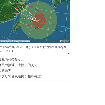
で非常に強い台風13号が久米島の北北西約60kmを西
んでいます
台風情報のみかた
台風の接近、上陸に備えて
知る防災
アプリで台風進路予報を確認