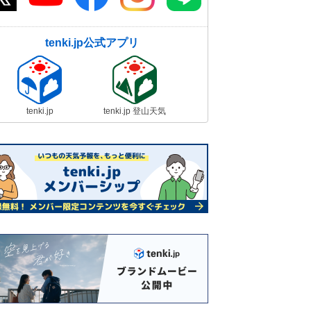
tenki.jp公式アプリ
tenki.jp
tenki.jp 登山天気