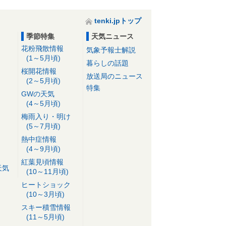
tenki.jpトップ
季節特集
天気ニュース
花粉飛散情報
気象予報士解説
(1～5月頃)
暮らしの話題
桜開花情報
放送局のニュース
(2～5月頃)
特集
GWの天気
(4～5月頃)
梅雨入り・明け
(5～7月頃)
熱中症情報
(4～9月頃)
紅葉見頃情報
天気
(10～11月頃)
ヒートショック
(10～3月頃)
スキー積雪情報
(11～5月頃)