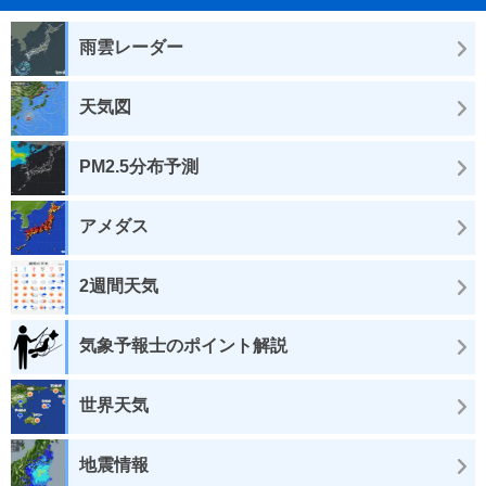
雨雲レーダー
天気図
PM2.5分布予測
アメダス
2週間天気
気象予報士のポイント解説
世界天気
地震情報