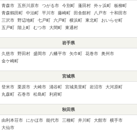
青森市
五所川原市
つがる市
今別町
蓬田村
外ヶ浜町
板柳町
青森鶴田町
中泊町
平川市
藤崎町
田舎館村
八戸市
十和田市
三沢市
野辺地町
七戸町
六戸町
横浜町
東北町
おいらせ町
五戸町
階上町
むつ市
大間町
東通村
岩手県
久慈市
野田村
盛岡市
八幡平市
矢巾町
花巻市
奥州市
金ケ崎町
宮城県
登米市
栗原市
大崎市
涌谷町
宮城美里町
岩沼市
大河原町
丸森町
石巻市
松島町
利府町
秋田県
由利本荘市
にかほ市
能代市
三種町
井川町
大館市
横手市
大仙市