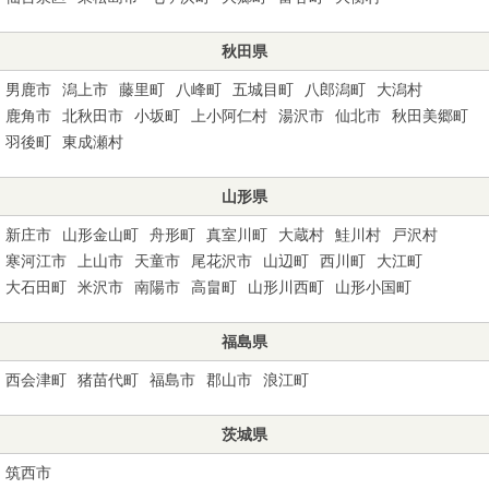
秋田県
男鹿市
潟上市
藤里町
八峰町
五城目町
八郎潟町
大潟村
鹿角市
北秋田市
小坂町
上小阿仁村
湯沢市
仙北市
秋田美郷町
羽後町
東成瀬村
山形県
新庄市
山形金山町
舟形町
真室川町
大蔵村
鮭川村
戸沢村
寒河江市
上山市
天童市
尾花沢市
山辺町
西川町
大江町
大石田町
米沢市
南陽市
高畠町
山形川西町
山形小国町
福島県
西会津町
猪苗代町
福島市
郡山市
浪江町
茨城県
筑西市