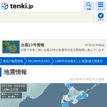
tenki.jp
検索
メニュー
現在地
台風13号情報
07日15:00現在
大型で非常に強い台風13号が名護市付近を西南西に進んでいます
過去の地震情報
2013年05月24日
14時45分頃発生した地震(最大震度3)
地震情報
2013年05月24日14:57発表