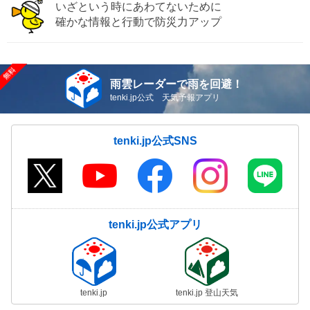
いざという時にあわてないために
確かな情報と行動で防災力アップ
雨雲レーダーで雨を回避！
tenki.jp公式 天気予報アプリ
tenki.jp公式SNS
tenki.jp公式アプリ
tenki.jp
tenki.jp 登山天気