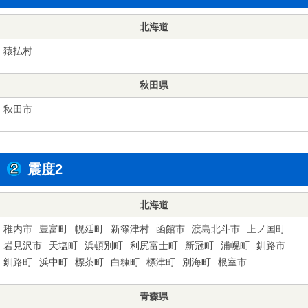
北海道
猿払村
秋田県
秋田市
震度2
北海道
稚内市
豊富町
幌延町
新篠津村
函館市
渡島北斗市
上ノ国町
岩見沢市
天塩町
浜頓別町
利尻富士町
新冠町
浦幌町
釧路市
釧路町
浜中町
標茶町
白糠町
標津町
別海町
根室市
青森県