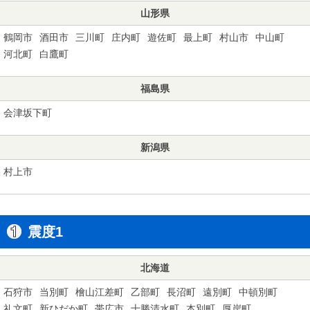
山形県
鶴岡市
酒田市
三川町
庄内町
遊佐町
最上町
村山市
中山町
河北町
白鷹町
福島県
会津坂下町
新潟県
村上市
震度1
北海道
石狩市
当別町
檜山江差町
乙部町
長沼町
遠別町
中頓別町
礼文町
新ひだか町
帯広市
十勝清水町
本別町
厚岸町