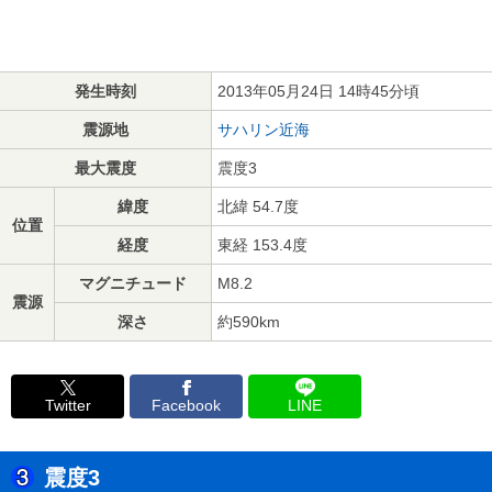
発生時刻
2013年05月24日 14時45分頃
震源地
サハリン近海
最大震度
震度3
緯度
北緯 54.7度
位置
経度
東経 153.4度
マグニチュード
M8.2
震源
深さ
約590km
Twitter
Facebook
LINE
震度3