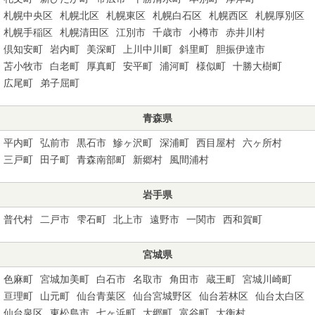
札幌中央区
札幌北区
札幌東区
札幌白石区
札幌西区
札幌厚別区
札幌手稲区
札幌清田区
江別市
千歳市
小樽市
赤井川村
倶知安町
岩内町
美深町
上川中川町
斜里町
胆振伊達市
苫小牧市
白老町
厚真町
安平町
浦河町
様似町
十勝大樹町
広尾町
弟子屈町
青森県
平内町
弘前市
黒石市
鰺ヶ沢町
深浦町
西目屋村
六ヶ所村
三戸町
田子町
青森南部町
新郷村
風間浦村
岩手県
普代村
二戸市
雫石町
北上市
遠野市
一関市
西和賀町
宮城県
色麻町
宮城加美町
白石市
名取市
角田市
蔵王町
宮城川崎町
亘理町
山元町
仙台青葉区
仙台宮城野区
仙台若林区
仙台太白区
仙台泉区
東松島市
七ヶ浜町
大郷町
富谷町
大衡村