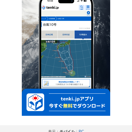
表示：
モバイル
｜
PC