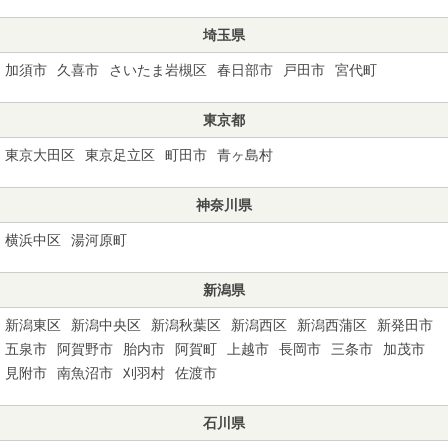
埼玉県
加須市
久喜市
さいたま岩槻区
春日部市
戸田市
宮代町
東京都
東京大田区
東京足立区
町田市
青ヶ島村
神奈川県
横浜中区
湯河原町
新潟県
新潟東区
新潟中央区
新潟秋葉区
新潟西区
新潟西蒲区
新発田市
五泉市
阿賀野市
胎内市
阿賀町
上越市
長岡市
三条市
加茂市
見附市
南魚沼市
刈羽村
佐渡市
石川県