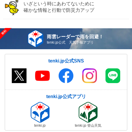
いざという時にあわてないために
確かな情報と行動で防災力アップ
雨雲レーダーで雨を回避！
tenki.jp公式 天気予報アプリ
tenki.jp公式SNS
tenki.jp公式アプリ
tenki.jp
tenki.jp 登山天気