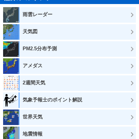
雨雲レーダー
天気図
PM2.5分布予測
アメダス
2週間天気
気象予報士のポイント解説
世界天気
地震情報