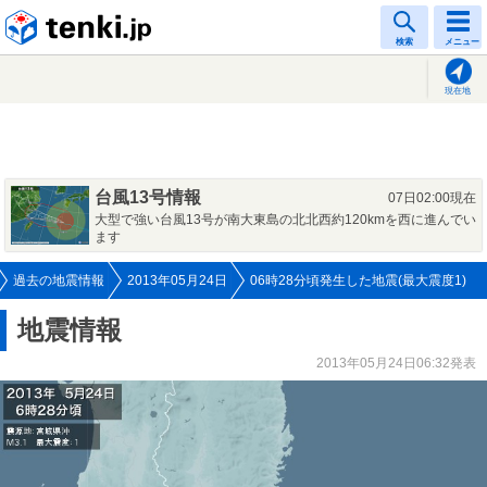
tenki.jp
検索
メニュー
現在地
台風13号情報
07日02:00現在
大型で強い台風13号が南大東島の北北西約120kmを西に進んでい
ます
過去の地震情報
2013年05月24日
06時28分頃発生した地震(最大震度1)
地震情報
2013年05月24日06:32発表