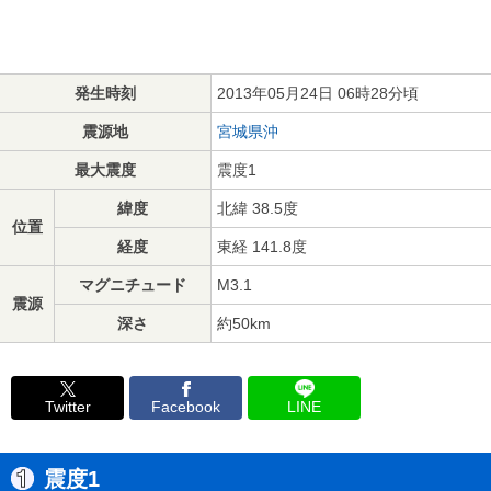
発生時刻
2013年05月24日 06時28分頃
震源地
宮城県沖
最大震度
震度1
緯度
北緯 38.5度
位置
経度
東経 141.8度
マグニチュード
M3.1
震源
深さ
約50km
Twitter
Facebook
LINE
震度1