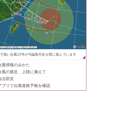
で強い台風13号が与論島付近を西に進んでいます
台風情報のみかた
台風の接近、上陸に備えて
知る防災
アプリで台風進路予報を確認