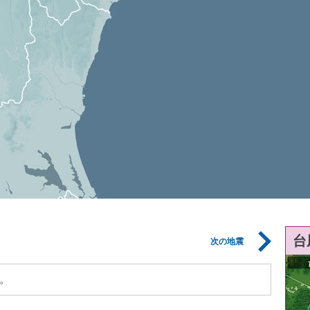
台
次の地震
。