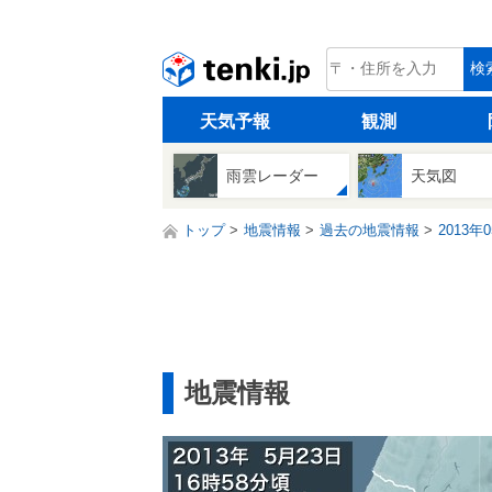
tenki.jp
検
天気予報
観測
雨雲レーダー
天気図
トップ
地震情報
過去の地震情報
2013年
地震情報