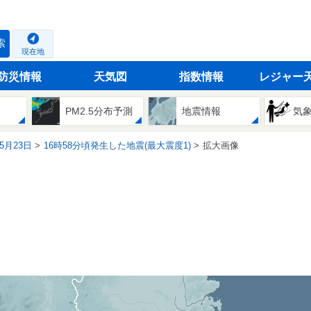
索
現在地
防災情報
天気図
指数情報
レジャー
PM2.5分布予測
地震情報
気
05月23日
16時58分頃発生した地震(最大震度1)
拡大画像