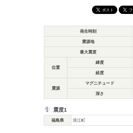
発生時刻
震源地
最大震度
緯度
位置
経度
マグニチュード
震源
深さ
震度1
福島県
浪江町