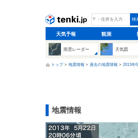
tenki.jp
検
天気予報
観測
雨雲レーダー
天気図
トップ
地震情報
過去の地震情報
2013年
地震情報