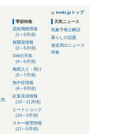
tenki.jpトップ
季節特集
天気ニュース
花粉飛散情報
気象予報士解説
(1～5月頃)
暮らしの話題
桜開花情報
放送局のニュース
(2～5月頃)
特集
GWの天気
(4～5月頃)
梅雨入り・明け
(5～7月頃)
熱中症情報
(4～9月頃)
紅葉見頃情報
天気
(10～11月頃)
ヒートショック
(10～3月頃)
スキー積雪情報
(11～5月頃)