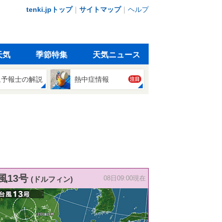
tenki.jpトップ
｜
サイトマップ
｜
ヘルプ
天気
季節特集
天気ニュース
象予報士の解説
熱中症情報
注目
風13号
(ドルフィン)
08日09:00現在