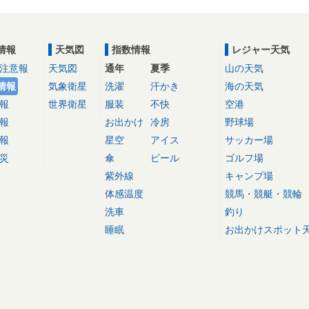
情報
天気図
指数情報
レジャー天気
注意報
天気図
通年
夏季
山の天気
情報
気象衛星
洗濯
汗かき
海の天気
報
世界衛星
服装
不快
空港
報
お出かけ
冷房
野球場
報
星空
アイス
サッカー場
災
傘
ビール
ゴルフ場
紫外線
キャンプ場
体感温度
競馬・競艇・競輪
洗車
釣り
睡眠
お出かけスポット