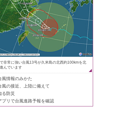
で非常に強い台風13号が久米島の北西約100kmを北
進んでいます
台風情報のみかた
台風の接近、上陸に備えて
知る防災
アプリで台風進路予報を確認