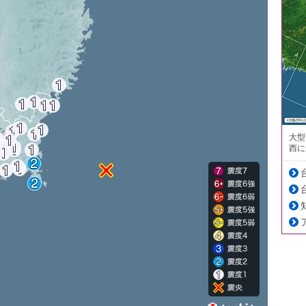
大型
西に