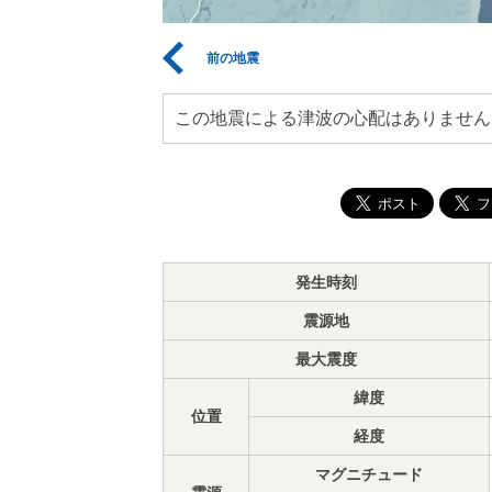
前の地震
この地震による津波の心配はありません
発生時刻
震源地
最大震度
緯度
位置
経度
マグニチュード