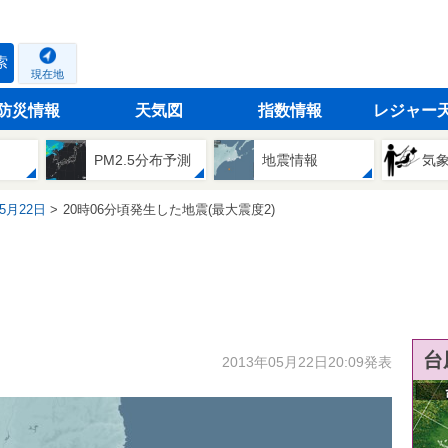
索
現在地
防災情報
天気図
指数情報
レジャー
PM2.5分布予測
地震情報
気
05月22日
20時06分頃発生した地震(最大震度2)
台
2013年05月22日20:09発表