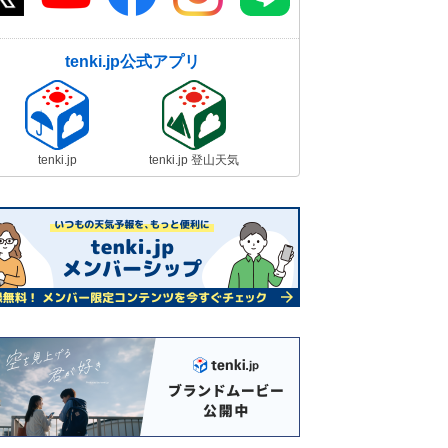
tenki.jp公式アプリ
tenki.jp
tenki.jp 登山天気