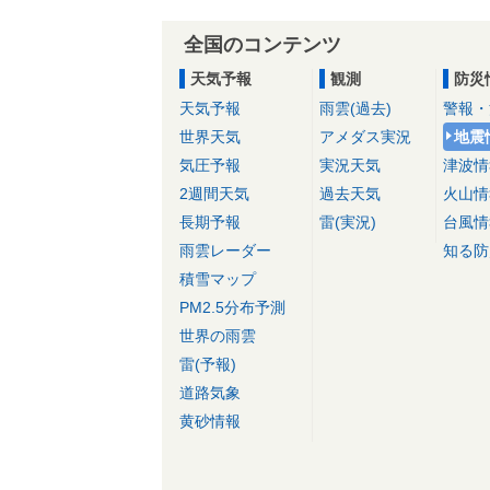
全国のコンテンツ
天気予報
観測
防災
天気予報
雨雲(過去)
警報・
世界天気
アメダス実況
地震
気圧予報
実況天気
津波情
2週間天気
過去天気
火山情
長期予報
雷(実況)
台風情
雨雲レーダー
知る防
積雪マップ
PM2.5分布予測
世界の雨雲
雷(予報)
道路気象
黄砂情報