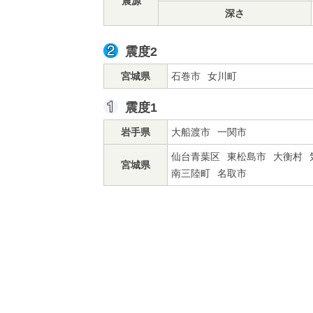
震源
深さ
震度2
宮城県
石巻市
女川町
震度1
岩手県
大船渡市
一関市
仙台青葉区
東松島市
大衡村
宮城県
南三陸町
名取市