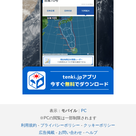
表示：
モバイル
｜
PC
※PCの閲覧は一部制限されます
利用規約
-
プライバシーポリシー
-
クッキーポリシー
広告掲載
-
お問い合わせ
-
ヘルプ