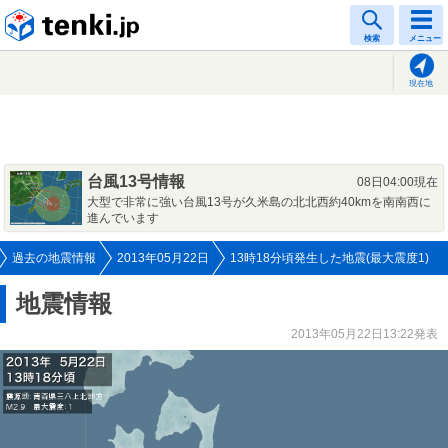
tenki.jp
検索
メニュー
現在地
台風13号情報
08日04:00現在
大型で非常に強い台風13号が久米島の北北西約40kmを南南西に
進んでいます
過去の地震情報
2013年05月22日
13時18分頃発生した地震(最大震度1)
地震情報
2013年05月22日13:22発表