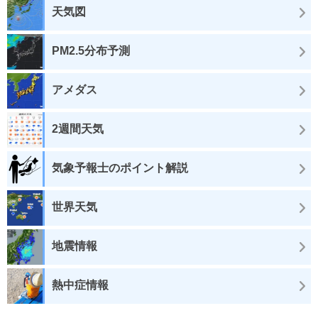
天気図
PM2.5分布予測
アメダス
2週間天気
気象予報士のポイント解説
世界天気
地震情報
熱中症情報