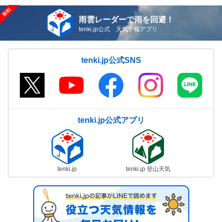
雨雲レーダーで雨を回避！
tenki.jp公式 天気予報アプリ
tenki.jp公式SNS
tenki.jp公式アプリ
tenki.jp
tenki.jp 登山天気