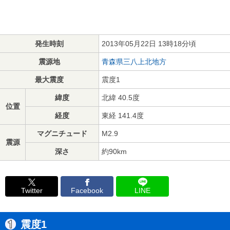
発生時刻
2013年05月22日 13時18分頃
震源地
青森県三八上北地方
最大震度
震度1
緯度
北緯 40.5度
位置
経度
東経 141.4度
マグニチュード
M2.9
震源
深さ
約90km
Twitter
Facebook
LINE
震度1